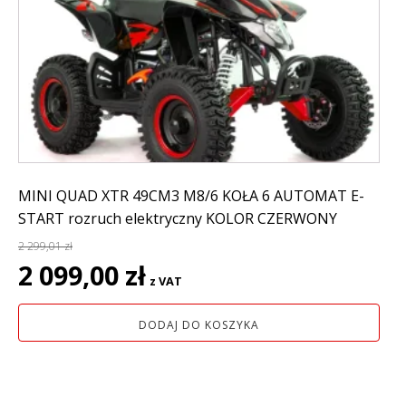
MINI QUAD XTR 49CM3 M8/6 KOŁA 6 AUTOMAT E-
START rozruch elektryczny KOLOR CZERWONY
2 299,01
zł
Pierwotna
Aktualna
2 099,00
zł
z VAT
cena
cena
wynosiła:
wynosi:
DODAJ DO KOSZYKA
2
2
299,01 zł.
099,00 zł.