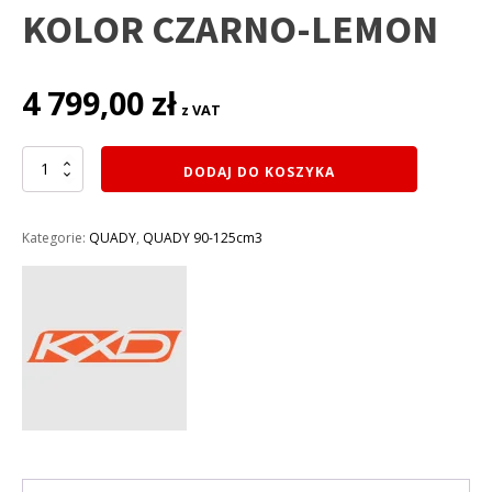
KOLOR CZARNO-LEMON
4 799,00
zł
z VAT
ilość
DODAJ DO KOSZYKA
QUAD
KXD
125CM3
Kategorie:
QUADY
,
QUADY 90-125cm3
VARIA
008/8
PRO
KOŁA
8
(3
BIEGI+1
WSTECZNY)
rozruch
elektryczny
KOLOR
CZARNO-