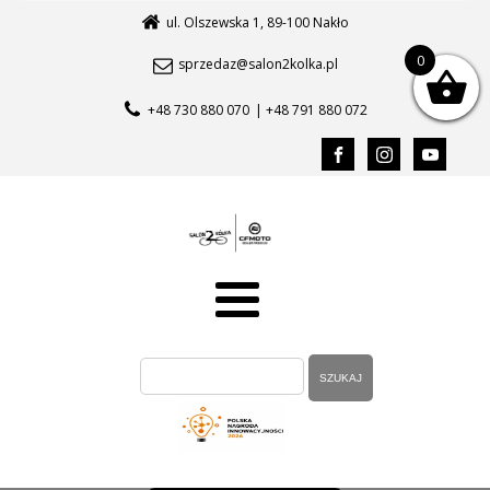
ul. Olszewska 1, 89-100 Nakło
0
sprzedaz@salon2kolka.pl
+48 730 880 070
| +48 791 880 072