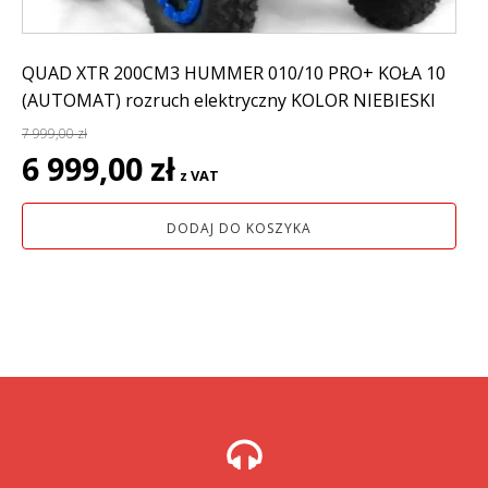
QUAD XTR 200CM3 HUMMER 010/10 PRO+ KOŁA 10
(AUTOMAT) rozruch elektryczny KOLOR NIEBIESKI
7 999,00
zł
Pierwotna
Aktualna
6 999,00
zł
z VAT
cena
cena
wynosiła:
wynosi:
DODAJ DO KOSZYKA
7
6
999,00 zł.
999,00 zł.