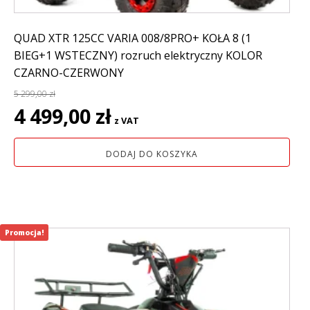
QUAD XTR 125CC VARIA 008/8PRO+ KOŁA 8 (1
BIEG+1 WSTECZNY) rozruch elektryczny KOLOR
CZARNO-CZERWONY
5 299,00
zł
Pierwotna
Aktualna
4 499,00
zł
z VAT
cena
cena
wynosiła:
wynosi:
DODAJ DO KOSZYKA
5
4
299,00 zł.
499,00 zł.
Promocja!