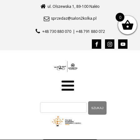
ul. Olszewska 1, 89-100 Nakło
0
sprzedaz@salon2kolka.pl
+48 730 880 070
| +48 791 880 072