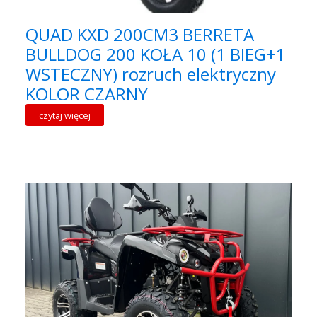
QUAD KXD 200CM3 BERRETA
BULLDOG 200 KOŁA 10 (1 BIEG+1
WSTECZNY) rozruch elektryczny
KOLOR CZARNY
czytaj więcej