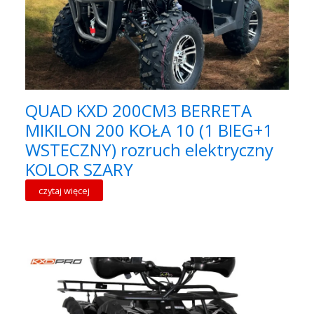
QUAD KXD 200CM3 BERRETA
MIKILON 200 KOŁA 10 (1 BIEG+1
WSTECZNY) rozruch elektryczny
KOLOR SZARY
czytaj więcej