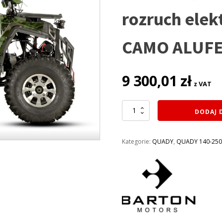
rozruch ele
CAMO ALUFE
9 300,01
zł
z VAT
ilość
DODAJ 
QUAD
BARTON
200CM3
Kategorie:
QUADY
,
QUADY 140-25
RAZE
KOŁA
10
(1
BIEG
+1
WSTECZNY)
rozruch
elektryczny