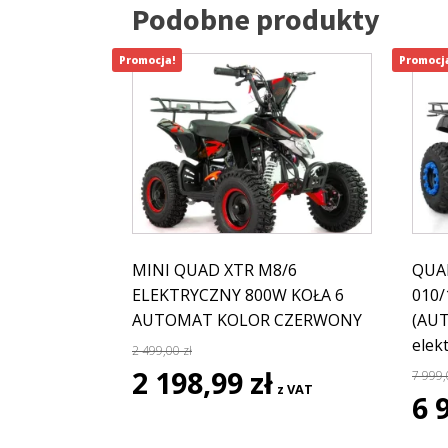
Podobne produkty
Promocja!
Promocj
MINI QUAD XTR M8/6
QUA
ELEKTRYCZNY 800W KOŁA 6
010/
AUTOMAT KOLOR CZERWONY
(AU
elek
2 499,00
zł
Pierwotna
Aktualna
2 198,99
zł
7 999
z VAT
cena
cena
Pie
6 
wynosiła:
wynosi:
cen
2
2
wyno