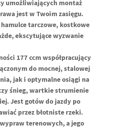
aży umożliwiających montaż
rawa jest w Twoim zasięgu.
e hamulce tarczowe, kostkowe
każde, ekscytujące wyzwanie
ności 177 ccm współpracujący
ączonym do mocnej, stalowej
a, jak i optymalne osiągi na
czy śnieg, wartkie strumienie
iej. Jest gotów do jazdy po
wiać przez błotniste rzeki.
a wypraw terenowych, a jego