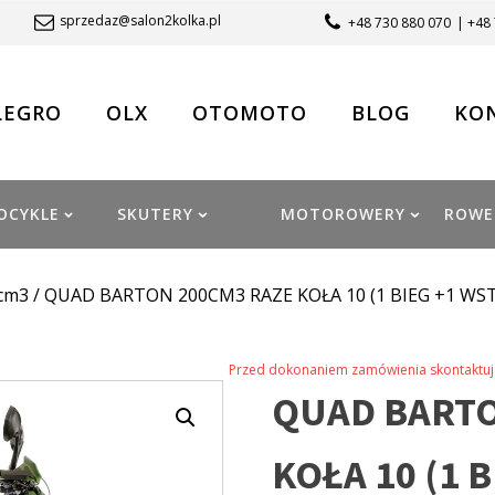
sprzedaz@salon2kolka.pl
+48 730 880 070
| +48
LEGRO
OLX
OTOMOTO
BLOG
KO
OCYKLE
SKUTERY
MOTOROWERY
ROWE
cm3
/ QUAD BARTON 200CM3 RAZE KOŁA 10 (1 BIEG +1 WST
Przed dokonaniem zamówienia skontaktuj 
QUAD BARTO
KOŁA 10 (1 