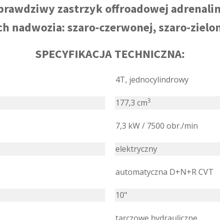
prawdziwy zastrzyk offroadowej adrenalin
h nadwozia: szaro-czerwonej, szaro-zielone
SPECYFIKACJA TECHNICZNA:
4T, jednocylindrowy
3
177,3 cm
7,3 kW / 7500 obr./min
elektryczny
automatyczna D+N+R CVT
10"
tarczowe hydrauliczne