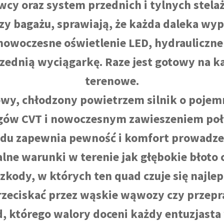
wcy oraz system przednich i tylnych stel
y bagażu, sprawiają, że każda daleka wyp
nowoczesne oświetlenie LED, hydrauliczn
rzednią wyciągarkę. Raze jest gotowy na 
terenowe.
wy, chłodzony powietrzem silnik o pojem
egów CVT i nowoczesnym zawieszeniem poł
zdu zapewnia pewność i komfort prowadzeni
malne warunki w terenie jak głębokie błoto 
kody, w których ten quad czuje się najlep
zeciskać przez wąskie wąwozy czy przepra
d, którego walory doceni każdy entuzjast