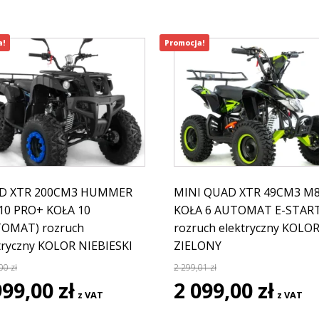
a!
Promocja!
D XTR 200CM3 HUMMER
MINI QUAD XTR 49CM3 M8
10 PRO+ KOŁA 10
KOŁA 6 AUTOMAT E-STAR
TOMAT) rozruch
rozruch elektryczny KOLO
tryczny KOLOR NIEBIESKI
ZIELONY
,00
zł
2 299,01
zł
rwotna
Aktualna
Pierwotna
Aktual
999,00
zł
2 099,00
zł
z VAT
z VAT
a
cena
cena
cena
siła:
wynosi:
wynosiła:
wynosi: