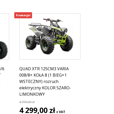
Promocja!
/6
QUAD XTR 125CM3 VARIA
T
008/8+ KOŁA 8 (1 BIEG+1
R
WSTECZNY) rozruch
elektryczny KOLOR SZARO-
LIMONKOWY
na
4 799,00
zł
Pierwotna
Aktualna
4 299,00
zł
z VAT
cena
cena