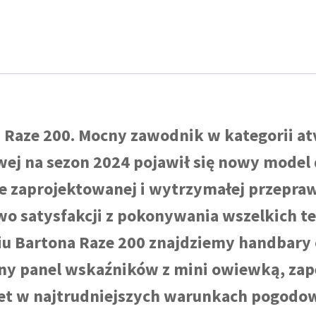
KOLOR
CAMO
ALUFELGI
 Raze 200. Mocny zawodnik w kategorii at
wej na sezon 2024 pojawił się nowy model
 zaprojektowanej i wytrzymałej przepraw
wo satysfakcji z pokonywania wszelkich t
Bartona Raze 200 znajdziemy handbary os
czny panel wskaźników z mini owiewką, zap
t w najtrudniejszych warunkach pogodow