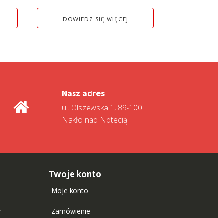
wynosiła:
wynosi:
DOWIEDZ SIĘ WIĘCEJ
ł.
4
4
799,00 zł.
299,00 zł.
Nasz adres
ul. Olszewska 1, 89-100
Nakło nad Notecią
Twoje konto
Moje konto
w
Zamówienie