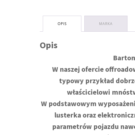
OPIS
MARKA
Opis
Barton
W naszej ofercie offroado
typowy przykład dobrze
właścicielowi mnóst
W podstawowym wyposażeniu 
lusterka oraz elektroni
parametrów pojazdu nawe