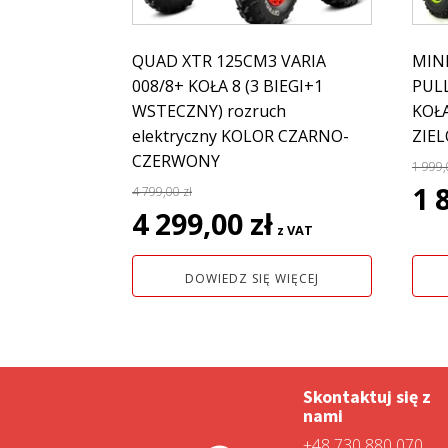
QUAD XTR 125CM3 VARIA
MIN
008/8+ KOŁA 8 (3 BIEGI+1
PULL
WSTECZNY) rozruch
KOŁ
elektryczny KOLOR CZARNO-
ZIE
CZERWONY
1 999
Pie
1 
4 799,00
zł
Pierwotna
Aktualna
cen
4 299,00
zł
z VAT
cena
cena
wyno
wynosiła:
wynosi:
1
DOWIEDZ SIĘ WIĘCEJ
4
4
999,0
799,00 zł.
299,00 zł.
Skontaktuj się z
nami
+48 730 880 070