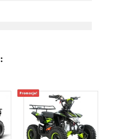
:
Promocja!