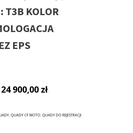
: T3B KOLOR
MOLOGACJA
EZ EPS
lna
i:
24 900,00
zł
:
.
 zł.
UADY
,
QUADY CF MOTO
,
QUADY DO REJESTRACJI