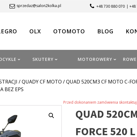
sprzedaz@salon2kolka.pl
+48 730 880 070
| +48
LEGRO
OLX
OTOMOTO
BLOG
KO
OCYKLE
SKUTERY
MOTOROWERY
ROWE
STRACJI
/
QUADY CF MOTO
/ QUAD 520CM3 CF MOTO C-FORCE
 BEZ EPS
Przed dokonaniem zamówienia skontaktuj 
QUAD 520CM
FORCE 520 L 