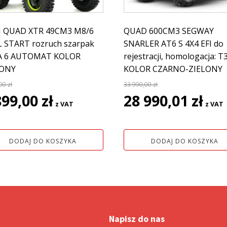
I QUAD XTR 49CM3 M8/6
QUAD 600CM3 SEGWAY
 START rozruch szarpak
SNARLER AT6 S 4X4 EFI do
A 6 AUTOMAT KOLOR
rejestracji, homologacja: T
LONY
KOLOR CZARNO-ZIELONY
,00
zł
33 990,00
zł
rwotna
Aktualna
Pierwotna
Aktua
899,00
zł
28 990,01
zł
z VAT
z VAT
a
cena
cena
cena
siła:
wynosi:
wynosiła:
wynos
1
33
28
DODAJ DO KOSZYKA
DODAJ DO KOSZYKA
0 zł.
899,00 zł.
990,00 zł.
990,01
Napisz do nas