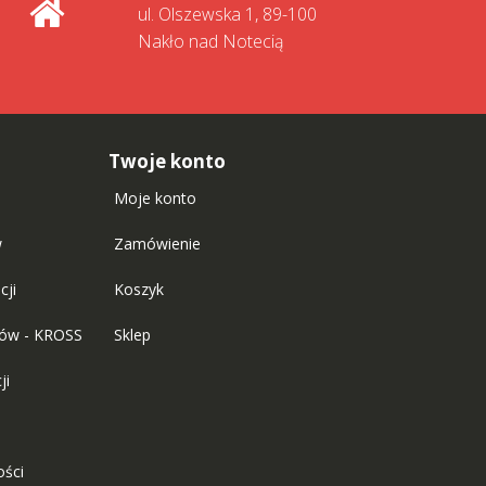
ul. Olszewska 1, 89-100
Nakło nad Notecią
Twoje konto
Moje konto
w
Zamówienie
cji
Koszyk
tów - KROSS
Sklep
ji
ości