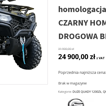
homologacja
CZARNY HO
DROGOWA B
31 900,00
zł
Pierwotna
Aktua
24 900,00
zł
z VAT
cena
cena
wynosiła:
wynos
31
24
Poprzednia najniższa cena
900,00 zł.
900,00
Brak w magazynie
Kategorie:
DUŻE QUADY 1200ZŁ
,
Q