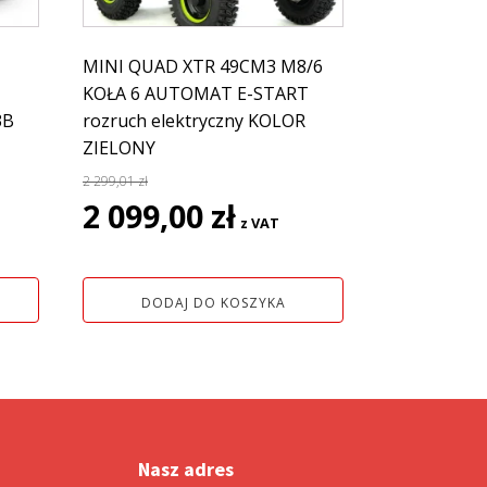
MINI QUAD XTR 49CM3 M8/6
KOŁA 6 AUTOMAT E-START
3B
rozruch elektryczny KOLOR
ZIELONY
2 299,01
zł
lna
Pierwotna
Aktualna
2 099,00
zł
z VAT
cena
cena
i:
wynosiła:
wynosi:
2
2
DODAJ DO KOSZYKA
 zł.
299,01 zł.
099,00 zł.
Nasz adres