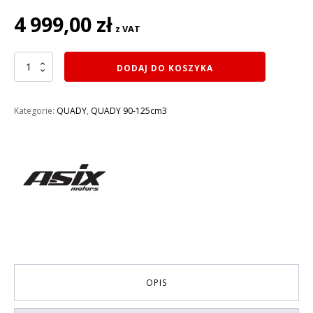
4 999,00
zł
z VAT
ilość
DODAJ DO KOSZYKA
QUAD
125CM3
HUNTER
Kategorie:
QUADY
,
QUADY 90-125cm3
KOŁA
8
(1
BIEG+1
WSTECZNY)
rozruch
elektryczny
KOLOR
CAMO
OPIS