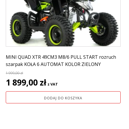
MINI QUAD XTR 49CM3 M8/6 PULL START rozruch
szarpak KOŁA 6 AUTOMAT KOLOR ZIELONY
1 999,00
zł
Pierwotna
Aktualna
1 899,00
zł
z VAT
cena
cena
wynosiła:
wynosi:
DODAJ DO KOSZYKA
1
1
999,00 zł.
899,00 zł.