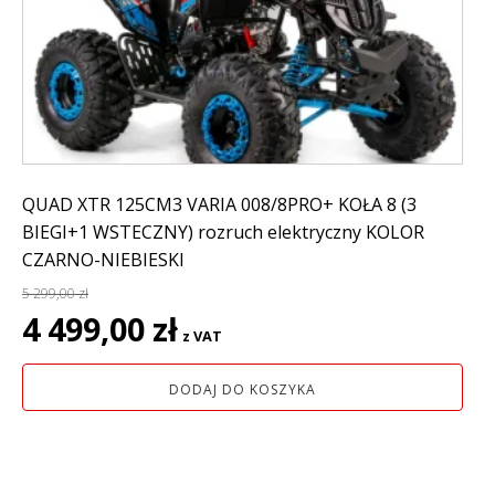
QUAD XTR 125CM3 VARIA 008/8PRO+ KOŁA 8 (3
BIEGI+1 WSTECZNY) rozruch elektryczny KOLOR
CZARNO-NIEBIESKI
5 299,00
zł
Pierwotna
Aktualna
4 499,00
zł
z VAT
cena
cena
wynosiła:
wynosi:
DODAJ DO KOSZYKA
5
4
299,00 zł.
499,00 zł.