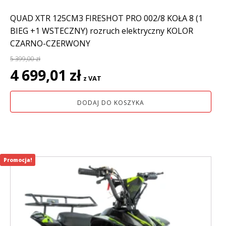
QUAD XTR 125CM3 FIRESHOT PRO 002/8 KOŁA 8 (1
BIEG +1 WSTECZNY) rozruch elektryczny KOLOR
CZARNO-CZERWONY
5 399,00
zł
Pierwotna
Aktualna
4 699,01
zł
z VAT
cena
cena
wynosiła:
wynosi:
DODAJ DO KOSZYKA
5
4
399,00 zł.
699,01 zł.
Promocja!