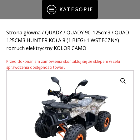
KATEGORIE
Strona główna
/
QUADY
/
QUADY 90-125cm3
/ QUAD
125CM3 HUNTER KOŁA 8 (1 BIEG+1 WSTECZNY)
rozruch elektryczny KOLOR CAMO
Przed dokonaniem zamówienia skontaktuj się ze sklepem w celu
sprawdzenia dostępności towaru