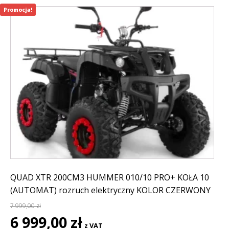
Promocja!
QUAD XTR 200CM3 HUMMER 010/10 PRO+ KOŁA 10
(AUTOMAT) rozruch elektryczny KOLOR CZERWONY
7 999,00
zł
Pierwotna
Aktualna
6 999,00
zł
z VAT