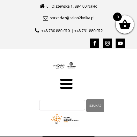
ul. Olszewska 1, 89-100 Nakło
0
sprzedaz@salon2kolka.pl
+48 730 880 070
| +48 791 880 072