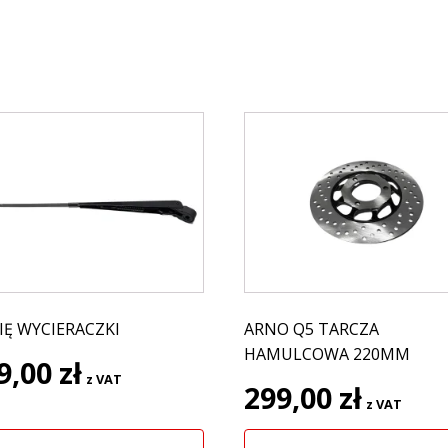
IĘ WYCIERACZKI
ARNO Q5 TARCZA
HAMULCOWA 220MM
9,00
zł
z VAT
299,00
zł
z VAT