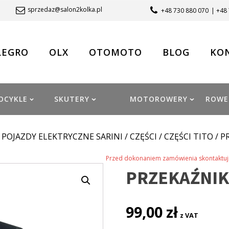
sprzedaz@salon2kolka.pl
+48 730 880 070
| +48
LEGRO
OLX
OTOMOTO
BLOG
KO
OCYKLE
SKUTERY
MOTOROWERY
ROWE
/
POJAZDY ELEKTRYCZNE SARINI
/
CZĘŚCI
/
CZĘŚCI TITO
/ P
Przed dokonaniem zamówienia skontaktuj 
PRZEKAŹNIK 
99,00
zł
z VAT