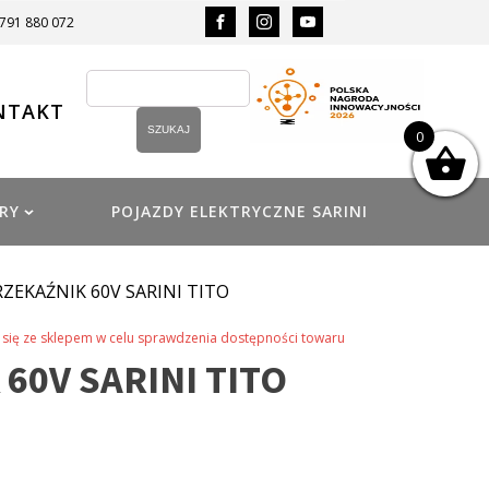
 791 880 072
NTAKT
0
RY
POJAZDY ELEKTRYCZNE SARINI
RZEKAŹNIK 60V SARINI TITO
się ze sklepem w celu sprawdzenia dostępności towaru
60V SARINI TITO