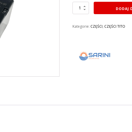
ilość
DODAJ 
PRZEKAŹNIK
60V
SARINI
Kategorie:
CZĘŚCI
,
CZĘŚCI TITO
TITO