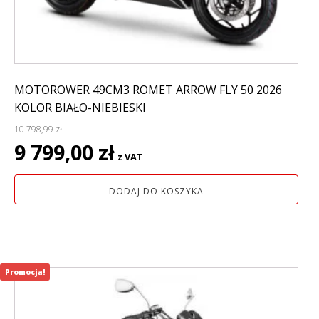
MOTOROWER 49CM3 ROMET ARROW FLY 50 2026
KOLOR BIAŁO-NIEBIESKI
10 798,99
zł
Pierwotna
Aktualna
9 799,00
zł
z VAT
cena
cena
wynosiła:
wynosi:
DODAJ DO KOSZYKA
10
9
798,99 zł.
799,00 zł.
Promocja!