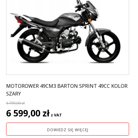
MOTOROWER 49CM3 BARTON SPRINT 49CC KOLOR
SZARY
6 799,00
zł
Pierwotna
Aktualna
6 599,00
zł
z VAT
cena
cena
wynosiła:
wynosi:
DOWIEDZ SIĘ WIĘCEJ
6
6