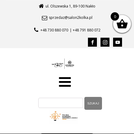
ul. Olszewska 1, 89-100 Nakło
0
sprzedaz@salon2kolka.pl
+48 730 880 070
| +48 791 880 072