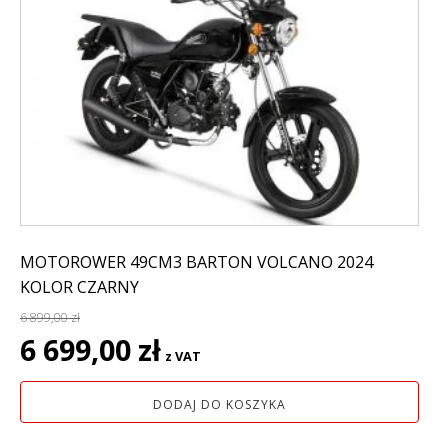
MOTOROWER 49CM3 BARTON VOLCANO 2024
KOLOR CZARNY
6 899,00
zł
Pierwotna
Aktualna
6 699,00
zł
z VAT
cena
cena
wynosiła:
wynosi:
DODAJ DO KOSZYKA
6
6
899,00 zł.
699,00 zł.