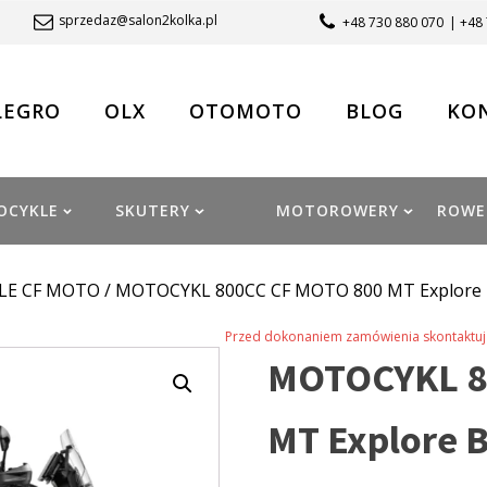
sprzedaz@salon2kolka.pl
+48 730 880 070
| +48
LEGRO
OLX
OTOMOTO
BLOG
KO
OCYKLE
SKUTERY
MOTOROWERY
ROWE
LE CF MOTO
/ MOTOCYKL 800CC CF MOTO 800 MT Explore 
Przed dokonaniem zamówienia skontaktuj 
MOTOCYKL 8
MT Explore 