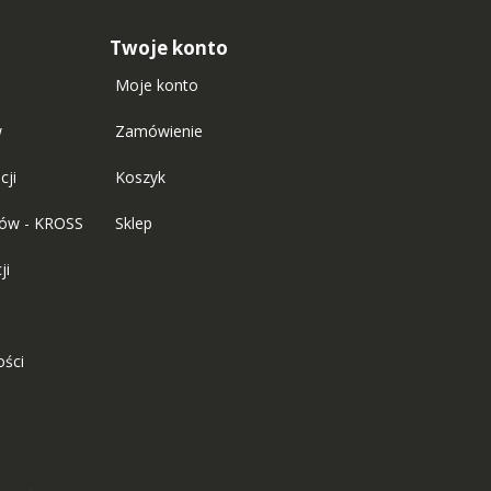
Twoje konto
Moje konto
w
Zamówienie
cji
Koszyk
tów - KROSS
Sklep
ji
ości