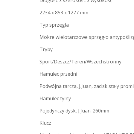
Długość x szerokość x wysokość
2234 x 853 x 1277 mm
Typ sprzęgła
Mokre wielotarczowe sprzęgło antypośli
Tryby
Sport/Deszcz/Teren/Wszechstronny
Hamulec przedni
Podwójna tarcza, J.Juan, zacisk stały pro
Hamulec tylny
Pojedynczy dysk, J.Juan. 260mm
Klucz