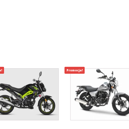
a!
Promocja!