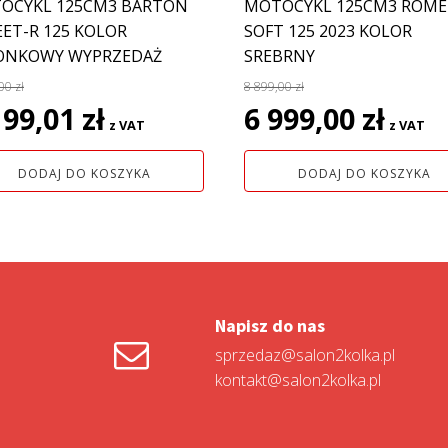
OCYKL 125CM3 BARTON
MOTOCYKL 125CM3 ROME
EET-R 125 KOLOR
SOFT 125 2023 KOLOR
ONKOWY WYPRZEDAŻ
SREBRNY
,00
zł
8 899,00
zł
rwotna
Aktualna
Pierwotna
Aktual
199,01
zł
6 999,00
zł
z VAT
z VAT
a
cena
cena
cena
siła:
wynosi:
wynosiła:
wynosi:
DODAJ DO KOSZYKA
DODAJ DO KOSZYKA
7
8
6
0 zł.
199,01 zł.
899,00 zł.
999,00 z
Napisz do nas
sprzedaz@salon2kolka.pl
kontakt@salon2kolka.pl