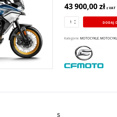
43 900,00
zł
z VAT
ilość
DODAJ 
MOTOCYKL
800CC
CF
Kategorie:
MOTOCYKLE
,
MOTOCYKL
MOTO
800
MT
Explore
BIAŁO
NIEBIESKI
S