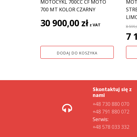
MOTOCYKL 700CC CF MOTO
MOT
700 MT KOLOR CZARNY
STR
LIM
30 900,00
zł
z VAT
8 599
Pie
7 
cen
wyno
DODAJ DO KOSZYKA
8
599,0
Skontaktuj się z
nami
+48 730 880 070
+48 791 880 072
Serwis:
+48 578 033 332