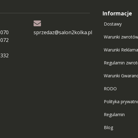
Informacje
Dostawy
 070
sprzedaz@salon2kolka.pl
Warunki zwrotó
 072
Warunki Reklama
 332
Regulamin zwro
Warunki Gwaranc
RODO
Polityka prywatn
Regulamin
Blog