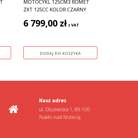
T
MOTOCYKL 125CM3 ROMET
ZXT 125CC KOLOR CZARNY
6 799,00
zł
z VAT
na
DODAJ DO KOSZYKA
ł.
Nasz adres
ul. Olszewska 1, 89-100
Nakło nad Notecią