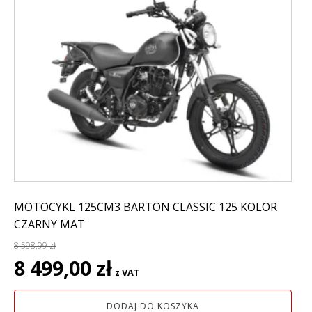
MOTOCYKL 125CM3 BARTON CLASSIC 125 KOLOR
CZARNY MAT
8 598,99
zł
Pierwotna
Aktualna
8 499,00
zł
z VAT
cena
cena
wynosiła:
wynosi:
DODAJ DO KOSZYKA
8
8