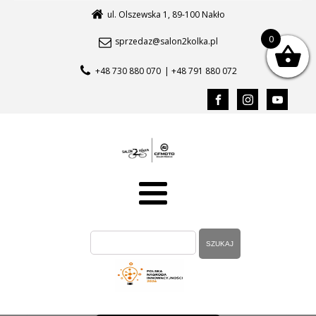
ul. Olszewska 1, 89-100 Nakło
0
sprzedaz@salon2kolka.pl
+48 730 880 070
| +48 791 880 072