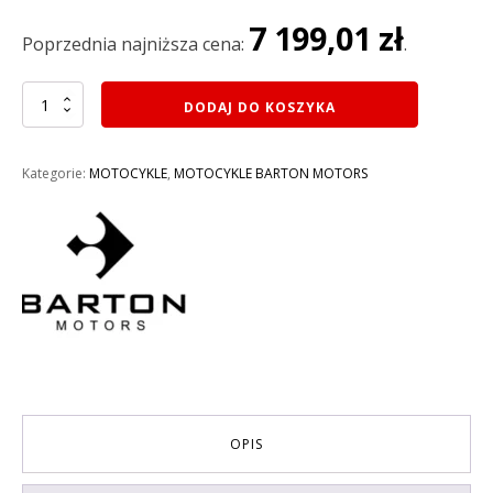
wynosiła:
wynosi:
7 199,01
zł
8
7
Poprzednia najniższa cena:
.
599,00 zł.
199,01 zł.
ilość
DODAJ DO KOSZYKA
MOTOCYKL
125CM3
BARTON
Kategorie:
MOTOCYKLE
,
MOTOCYKLE BARTON MOTORS
STREET-
R
125
KOLOR
NIEBIESKI
WYPRZEDAŻ
OPIS