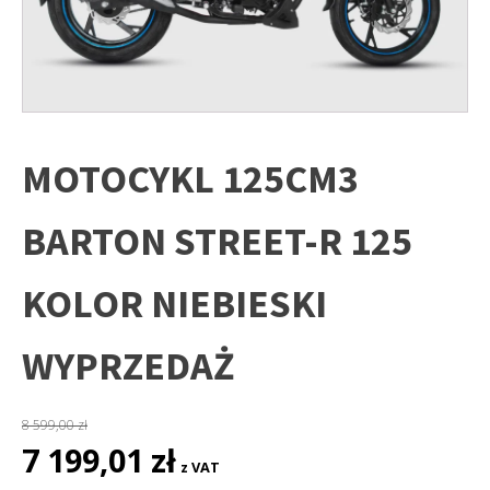
MOTOCYKL 125CM3
BARTON STREET-R 125
KOLOR NIEBIESKI
WYPRZEDAŻ
8 599,00
zł
Pierwotna
Aktualna
7 199,01
zł
z VAT
cena
cena