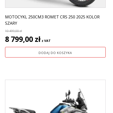
MOTOCYKL 250CM3 ROMET CRS 250 2025 KOLOR
SZARY
10 499,00
zł
Pierwotna
Aktualna
8 799,00
zł
z VAT
cena
cena
wynosiła:
wynosi:
DODAJ DO KOSZYKA
10
8
499,00 zł.
799,00 zł.