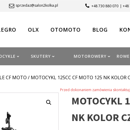
sprzedaz@salon2kolka.pl
+48 730 880 070
| +48
LEGRO
OLX
OTOMOTO
BLOG
KO
OCYKLE
SKUTERY
MOTOROWERY
ROWE
LE CF MOTO
/ MOTOCYKL 125CC CF MOTO 125 NK KOLOR 
Przed dokonaniem zamówienia skontaktuj 
MOTOCYKL 1
NK KOLOR C