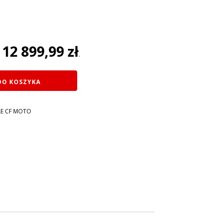
lna
i:
12 899,99
zł
:
.
 zł.
DO KOSZYKA
E CF MOTO