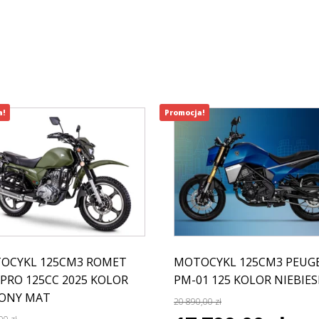
a!
Promocja!
OCYKL 125CM3 ROMET
MOTOCYKL 125CM3 PEUG
PRO 125CC 2025 KOLOR
PM-01 125 KOLOR NIEBIES
LONY MAT
20 890,00
zł
Pierwotna
Aktua