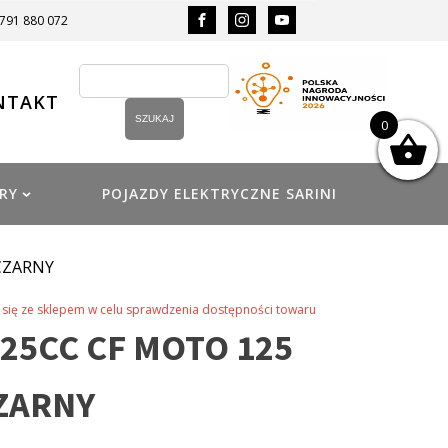
 791 880 072
NTAKT
0
RY
POJAZDY ELEKTRYCZNE SARINI
CZARNY
się ze sklepem w celu sprawdzenia dostępności towaru
25CC CF MOTO 125
ZARNY