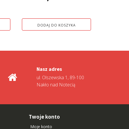
i:
DODAJ DO KOSZYKA
 zł.
Nasz adres
ul. Olszewska 1, 89-100
Nakło nad Notecią
Twoje konto
Moje konto