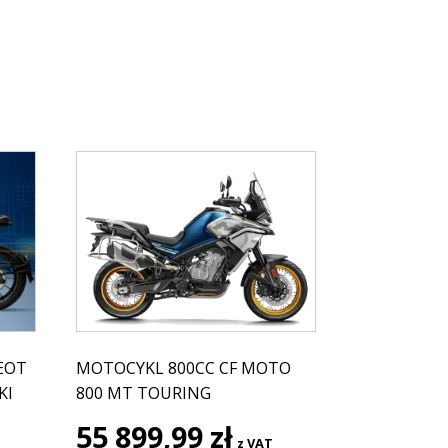
EOT
MOTOCYKL 800CC CF MOTO
KI
800 MT TOURING
55 899,99
zł
lna
z VAT