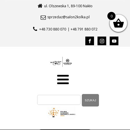
ul. Olszewska 1, 89-100 Nakło
0
sprzedaz@salon2kolka.pl
+48 730 880 070
| +48 791 880 072