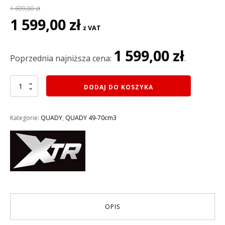
1 699,00
zł
Pierwotna
Aktualna
1 599,00
zł
z VAT
cena
cena
wynosiła:
wynosi:
1 599,00
zł
1
1
Poprzednia najniższa cena:
.
699,00 zł.
599,00 zł.
ilość
DODAJ DO KOSZYKA
MINI
QUAD
XTR
Kategorie:
QUADY
,
QUADY 49-70cm3
49CM3
M4/4
PULL
START
rozruch
szarpak
KOŁA
4
AUTOMAT
OPIS
KOLOR
CZERWONY