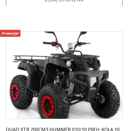
DODAJ DO KOSZYKA
5
4
299,00 zł.
499,00 zł.
Promocja!
QUAD XTR 200CM3 HUMMER 010/10 PRO+ KOŁA 10