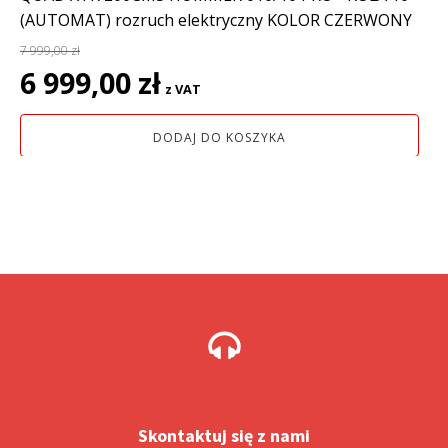
(AUTOMAT) rozruch elektryczny KOLOR CZERWONY
7 999,00
zł
Pierwotna
Aktualna
6 999,00
zł
z VAT
cena
cena
wynosiła:
wynosi:
DODAJ DO KOSZYKA
7
6
999,00 zł.
999,00 zł.
Skontaktuj się z nami