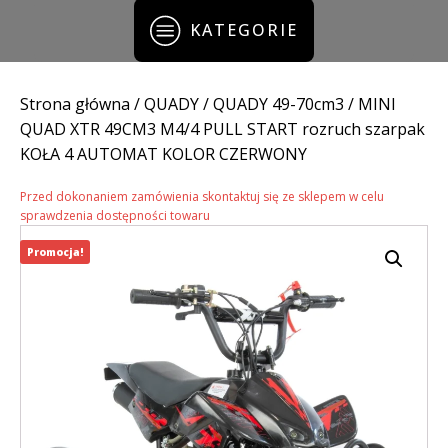
KATEGORIE
Strona główna
/
QUADY
/
QUADY 49-70cm3
/ MINI
QUAD XTR 49CM3 M4/4 PULL START rozruch szarpak
KOŁA 4 AUTOMAT KOLOR CZERWONY
Przed dokonaniem zamówienia skontaktuj się ze sklepem w celu
sprawdzenia dostępności towaru
Promocja!