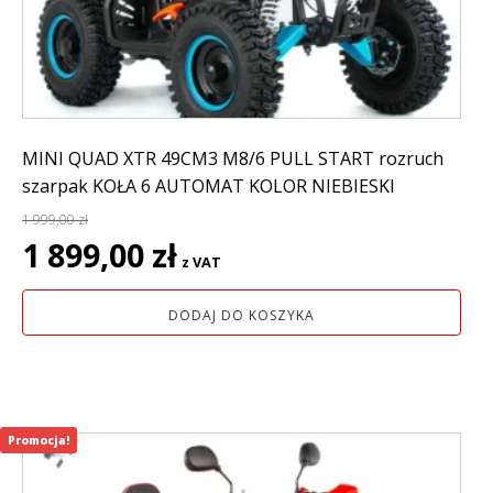
MINI QUAD XTR 49CM3 M8/6 PULL START rozruch
szarpak KOŁA 6 AUTOMAT KOLOR NIEBIESKI
1 999,00
zł
Pierwotna
Aktualna
1 899,00
zł
z VAT
cena
cena
wynosiła:
wynosi:
DODAJ DO KOSZYKA
1
1
999,00 zł.
899,00 zł.
Promocja!