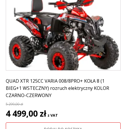
QUAD XTR 125CC VARIA 008/8PRO+ KOŁA 8 (1
BIEG+1 WSTECZNY) rozruch elektryczny KOLOR
CZARNO-CZERWONY
5 299,00
zł
Pierwotna
Aktualna
4 499,00
zł
z VAT
cena
cena
wynosiła:
wynosi: