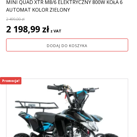
MINI QUAD XTR M8/6 ELEKTRYCZNY 800W KOŁA 6
AUTOMAT KOLOR ZIELONY
2 499,00
zł
Pierwotna
Aktualna
2 198,99
zł
z VAT
cena
cena
wynosiła:
wynosi:
DODAJ DO KOSZYKA
2
2
499,00 zł.
198,99 zł.
Promocja!