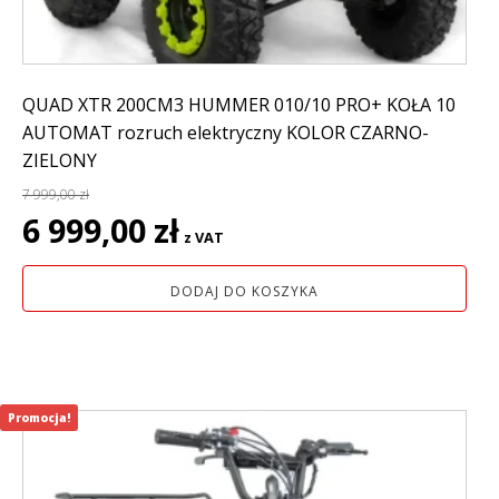
QUAD XTR 200CM3 HUMMER 010/10 PRO+ KOŁA 10
AUTOMAT rozruch elektryczny KOLOR CZARNO-
ZIELONY
7 999,00
zł
Pierwotna
Aktualna
6 999,00
zł
z VAT
cena
cena
wynosiła:
wynosi:
DODAJ DO KOSZYKA
7
6
999,00 zł.
999,00 zł.
Promocja!