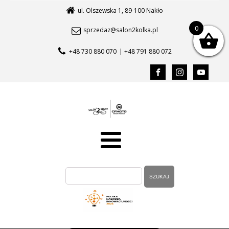
ul. Olszewska 1, 89-100 Nakło
0
sprzedaz@salon2kolka.pl
+48 730 880 070
| +48 791 880 072