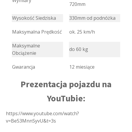
Wymiary
720mm
Wysokość Siedziska
330mm od podnóżka
Maksymalna Prędkość
ok. 25 km/h
Maksymalne
do 60 kg
Obciążenie
Gwarancja
12 miesiące
Prezentacja pojazdu na
YouTubie:
https://www.youtube.com/watch?
v=Be53MnnSyvU&t=3s