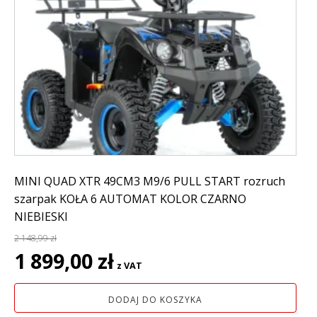
MINI QUAD XTR 49CM3 M9/6 PULL START rozruch
szarpak KOŁA 6 AUTOMAT KOLOR CZARNO
NIEBIESKI
2 148,99
zł
Pierwotna
Aktualna
1 899,00
zł
z VAT
cena
cena
wynosiła:
wynosi:
DODAJ DO KOSZYKA
2
1