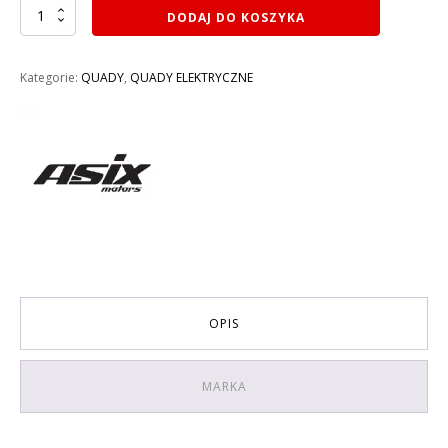
ilość
DODAJ DO KOSZYKA
MINI
QUAD
ELEKTRYCZNY
Kategorie:
QUADY
,
QUADY ELEKTRYCZNE
ASIX
M11/6
E-
DRAKE
KOLOR
CZARNO-
POMARAŃCZOWY
OPIS
MARKA