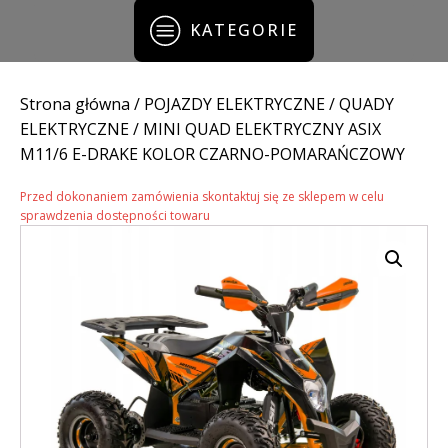
KATEGORIE
Strona główna
/
POJAZDY ELEKTRYCZNE
/
QUADY
ELEKTRYCZNE
/ MINI QUAD ELEKTRYCZNY ASIX
M11/6 E-DRAKE KOLOR CZARNO-POMARAŃCZOWY
Przed dokonaniem zamówienia skontaktuj się ze sklepem w celu
sprawdzenia dostępności towaru