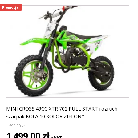
Promocja!
MINI CROSS 49CC XTR 702 PULL START rozruch
szarpak KOŁA 10 KOLOR ZIELONY
1 599,00
zł
Pierwotna
Aktualna
1 499,00
zł
z VAT