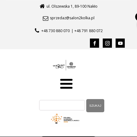
ul. Olszewska 1, 89-100 Nakło
sprzedaz@salon2kolka.pl
+48 730 880 070
| +48 791 880 072