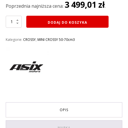
3 499,01
zł
3
3
Poprzednia najniższa cena:
.
599,00 zł.
499,01 zł.
ilość
DODAJ DO KOSZYKA
MINI
CROSS
60CM3
Kategorie:
CROSSY
,
MINI CROSSY 50-70cm3
ASIX
DK60
E-
START
rozruch
elektryczny
KOŁA
10
KOLOR
ŻÓŁTY
OPIS
MARKA