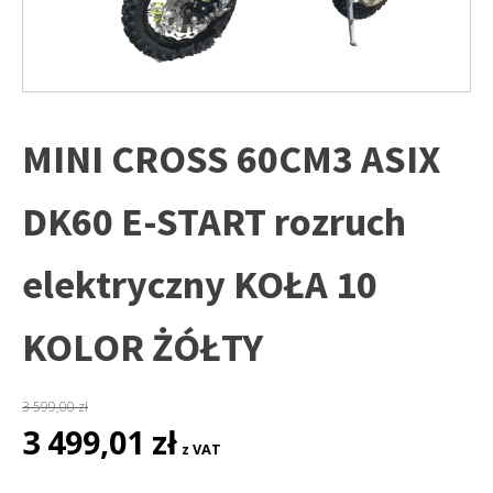
MINI CROSS 60CM3 ASIX
DK60 E-START rozruch
elektryczny KOŁA 10
KOLOR ŻÓŁTY
3 599,00
zł
Pierwotna
Aktualna
3 499,01
zł
z VAT
cena
cena
wynosiła:
wynosi: