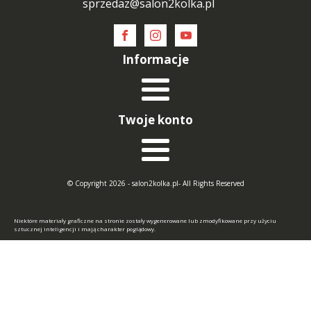
sprzedaz@salon2kolka.pl
Informacje
Twoje konto
© Copyright 2026 - salon2kolka.pl- All Rights Reserved
Niektóre materiały graficzne na stronie zostały wygenerowane lub zmodyfikowane przy użyciu
sztucznej inteligencji i mają charakter poglądowy.