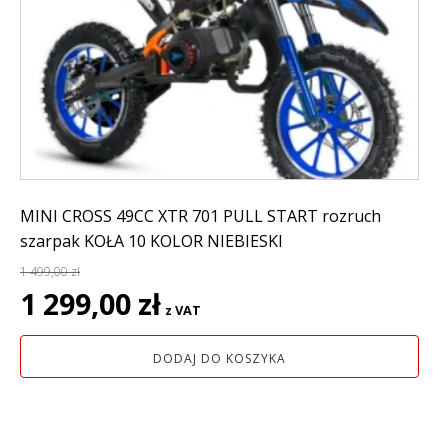
MINI CROSS 49CC XTR 701 PULL START rozruch
szarpak KOŁA 10 KOLOR NIEBIESKI
1 499,00
zł
Pierwotna
Aktualna
1 299,00
zł
z VAT
cena
cena
wynosiła:
wynosi:
DODAJ DO KOSZYKA
1
1
499,00 zł.
299,00 zł.