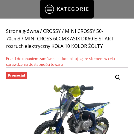
KATEGORIE
Strona główna
/
CROSSY
/
MINI CROSSY 50-
70cm3
/ MINI CROSS 60CM3 ASIX DK60 E-START
rozruch elektryczny KOŁA 10 KOLOR ŻÓŁTY
Przed dokonaniem zamówienia skontaktuj się ze sklepem w celu
sprawdzenia dostępności towaru
Promocja!