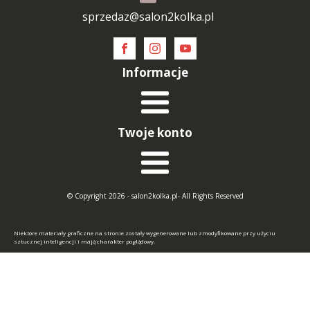
sprzedaz@salon2kolka.pl
Informacje
Twoje konto
© Copyright 2026 - salon2kolka.pl- All Rights Reserved
Niektóre materiały graficzne na stronie zostały wygenerowane lub zmodyfikowane przy użyciu
sztucznej inteligencji i mają charakter poglądowy.