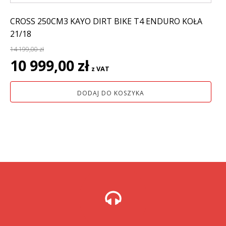
CROSS 250CM3 KAYO DIRT BIKE T4 ENDURO KOŁA
21/18
14 199,00
zł
Pierwotna
Aktualna
10 999,00
zł
z VAT
cena
cena
wynosiła:
wynosi:
DODAJ DO KOSZYKA
14
10
199,00 zł.
999,00 zł.