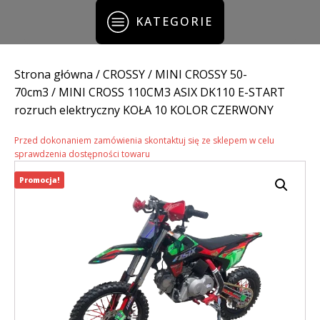
KATEGORIE
Strona główna
/
CROSSY
/
MINI CROSSY 50-
70cm3
/ MINI CROSS 110CM3 ASIX DK110 E-START
rozruch elektryczny KOŁA 10 KOLOR CZERWONY
Przed dokonaniem zamówienia skontaktuj się ze sklepem w celu
sprawdzenia dostępności towaru
Promocja!