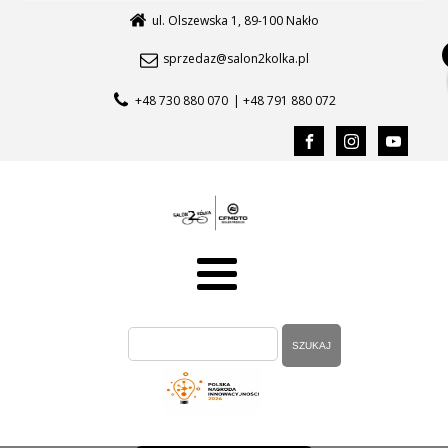
ul. Olszewska 1, 89-100 Nakło
sprzedaz@salon2kolka.pl
+48 730 880 070
| +48 791 880 072