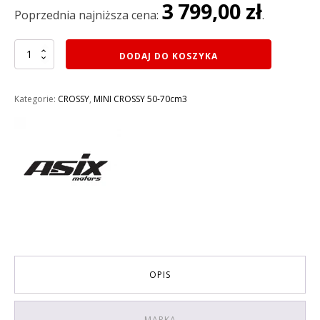
3 799,00
zł
3
3
Poprzednia najniższa cena:
.
999,00 zł.
799,00 zł.
ilość
DODAJ DO KOSZYKA
MINI
CROSS
110CM3
Kategorie:
CROSSY
,
MINI CROSSY 50-70cm3
ASIX
DK110
E-
START
rozruch
elektryczny
KOŁA
10
KOLOR
CZERWONY
OPIS
MARKA