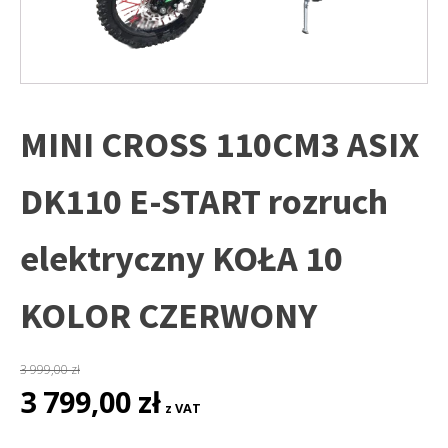
MINI CROSS 110CM3 ASIX
DK110 E-START rozruch
elektryczny KOŁA 10
KOLOR CZERWONY
3 999,00
zł
Pierwotna
Aktualna
3 799,00
zł
z VAT
cena
cena
wynosiła:
wynosi: