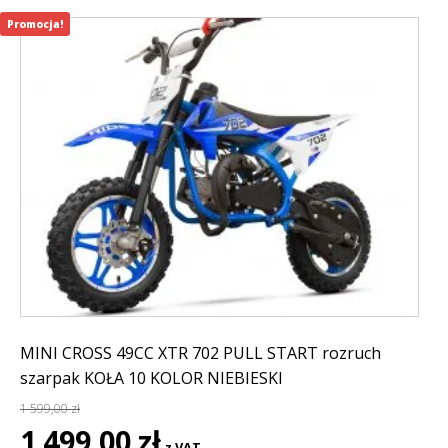
Promocja!
MINI CROSS 49CC XTR 702 PULL START rozruch
szarpak KOŁA 10 KOLOR NIEBIESKI
1 599,00
zł
Pierwotna
Aktualna
1 499,00
zł
z VAT