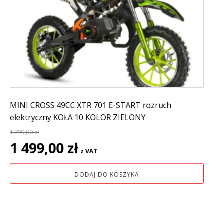
MINI CROSS 49CC XTR 701 E-START rozruch
elektryczny KOŁA 10 KOLOR ZIELONY
1 799,00
zł
Pierwotna
Aktualna
1 499,00
zł
z VAT
cena
cena
wynosiła:
wynosi:
DODAJ DO KOSZYKA
1
1
799,00 zł.
499,00 zł.