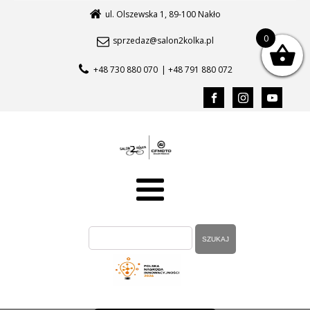
ul. Olszewska 1, 89-100 Nakło
0
sprzedaz@salon2kolka.pl
+48 730 880 070
| +48 791 880 072