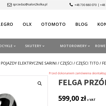
sprzedaz@salon2kolka.pl
+48 730 880 070
| +48
LEGRO
OLX
OTOMOTO
BLOG
KO
OCYKLE
SKUTERY
MOTOROWERY
ROWE
/
POJAZDY ELEKTRYCZNE SARINI
/
CZĘŚCI
/
CZĘŚCI TITO
/ F
Przed dokonaniem zamówienia skontaktuj 
FELGA PRZÓD
599,00
zł
z VAT