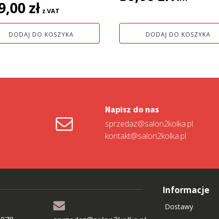
9,00
zł
z VAT
DODAJ DO KOSZYKA
DODAJ DO KOSZYKA
Napisz do nas
sprzedaz@salon2kolka.pl
kontakt@salon2kolka.pl
Informacje
Dostawy