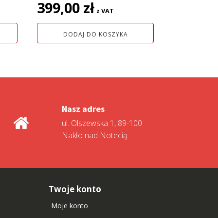
399,00
zł
z VAT
DODAJ DO KOSZYKA
Nasz adres
ul. Olszewska 1, 89-100
Nakło nad Notecią
Twoje konto
Moje konto