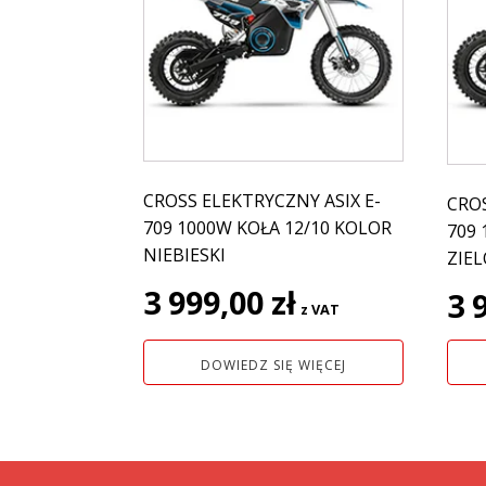
CROSS ELEKTRYCZNY ASIX E-
CROS
709 1000W KOŁA 12/10 KOLOR
709 
NIEBIESKI
ZIE
3 999,00
zł
3 
z VAT
DOWIEDZ SIĘ WIĘCEJ