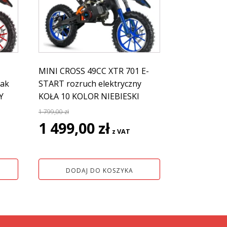
MINI CROSS 49CC XTR 701 E-
pak
START rozruch elektryczny
Y
KOŁA 10 KOLOR NIEBIESKI
1 799,00
zł
na
Pierwotna
Aktualna
1 499,00
zł
z VAT
cena
cena
wynosiła:
wynosi:
1
1
DODAJ DO KOSZYKA
ł.
799,00 zł.
499,00 zł.