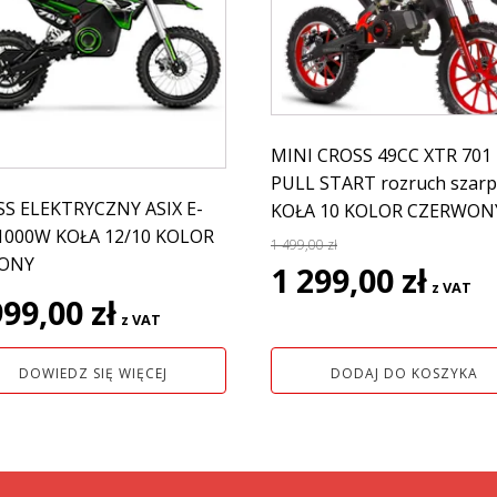
MINI CROSS 49CC XTR 701
PULL START rozruch szar
S ELEKTRYCZNY ASIX E-
KOŁA 10 KOLOR CZERWON
1000W KOŁA 12/10 KOLOR
1 499,00
zł
LONY
Pierwotna
Aktual
1 299,00
zł
z VAT
cena
cena
999,00
zł
z VAT
wynosiła:
wynosi:
1
1
DOWIEDZ SIĘ WIĘCEJ
DODAJ DO KOSZYKA
499,00 zł.
299,00 z