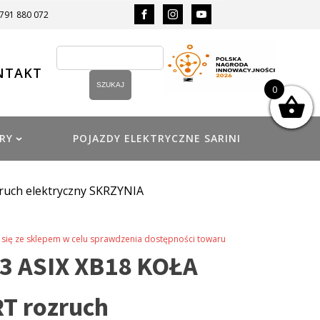
 791 880 072
NTAKT
0
RY
POJAZDY ELEKTRYCZNE SARINI
ruch elektryczny SKRZYNIA
się ze sklepem w celu sprawdzenia dostępności towaru
3 ASIX XB18 KOŁA
T rozruch