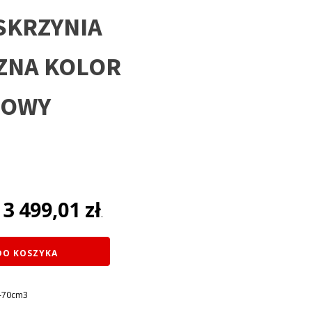
 SKRZYNIA
ZNA KOLOR
ZOWY
na
3 499,01
zł
:
.
ł.
DO KOSZYKA
0-70cm3