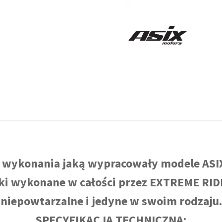
KOŁA
12/10
E-
START
rozruch
elektryczny
SKRZYNIA
AUTOMATYCZNA
KOLOR
POMARAŃCZOWY
ć wykonania jaką wypracowały modele AS
ki wykonane w całości przez EXTREME RIDE
niepowtarzalne i jedyne w swoim rodzaju.
SPECYFIKACJA TECHNICZNA: