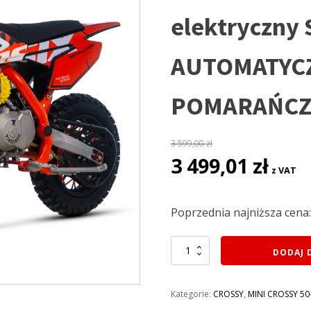
elektryczny
AUTOMATYC
POMARAŃC
3 599,00
zł
Pierwotna
Aktual
3 499,01
zł
z VAT
cena
cena
wynosiła:
wynosi:
3
3
Poprzednia najniższa cena
599,00 zł.
499,01 z
ilość
DODAJ 
CROSS
70CM3
ASIX
Kategorie:
CROSSY
,
MINI CROSSY 5
XB18