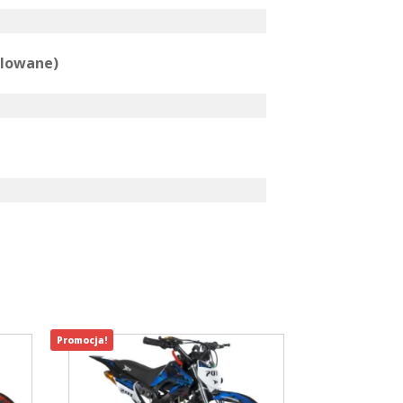
ulowane)
Promocja!