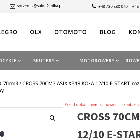
sprzedaz@salon2kolka.pl
+48 730 880 070
| +48
LEGRO
OLX
OTOMOTO
BLOG
KO
OCYKLE
SKUTERY
MOTOROWERY
ROWE
0-70cm3
/ CROSS 70CM3 ASIX XB18 KOŁA 12/10 E-START roz
WY
Przed dokonaniem zamówienia skontaktuj 
CROSS 70CM
12/10 E-STAR