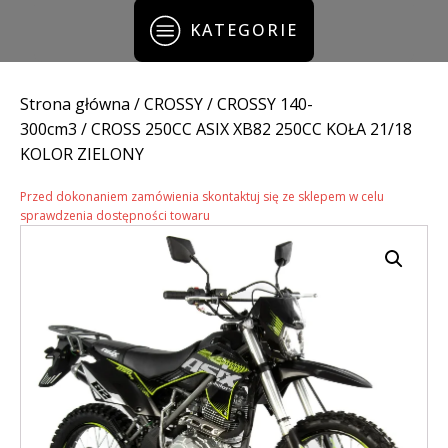
KATEGORIE
Strona główna
/
CROSSY
/
CROSSY 140-
300cm3
/ CROSS 250CC ASIX XB82 250CC KOŁA 21/18
KOLOR ZIELONY
Przed dokonaniem zamówienia skontaktuj się ze sklepem w celu
sprawdzenia dostępności towaru