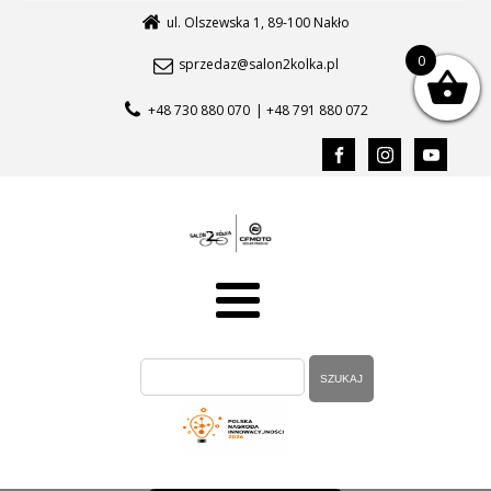
ul. Olszewska 1, 89-100 Nakło
0
sprzedaz@salon2kolka.pl
+48 730 880 070
| +48 791 880 072