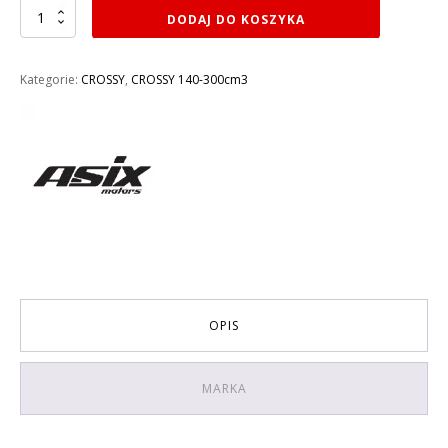
ilość
DODAJ DO KOSZYKA
CROSS
250CC
ASIX
Kategorie:
CROSSY
,
CROSSY 140-300cm3
XB82
250CC
KOŁA
21/18
KOLOR
ZIELONY
OPIS
MARKA