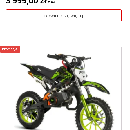
3 999,00
zł
z VAT
DOWIEDZ SIĘ WIĘCEJ
Promocja!