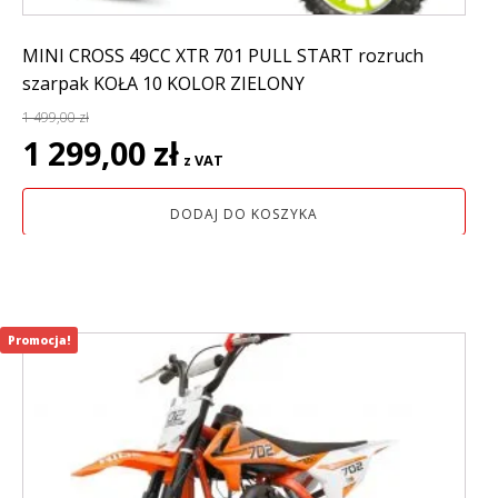
MINI CROSS 49CC XTR 701 PULL START rozruch
szarpak KOŁA 10 KOLOR ZIELONY
1 499,00
zł
Pierwotna
Aktualna
1 299,00
zł
z VAT
cena
cena
wynosiła:
wynosi:
DODAJ DO KOSZYKA
1
1
499,00 zł.
299,00 zł.
Promocja!