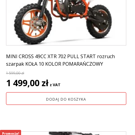
MINI CROSS 49CC XTR 702 PULL START rozruch
szarpak KOŁA 10 KOLOR POMARAŃCZOWY
1 599,00
zł
Pierwotna
Aktualna
1 499,00
zł
z VAT
cena
cena
wynosiła:
wynosi:
DODAJ DO KOSZYKA
1
1
599,00 zł.
499,00 zł.
Promocja!