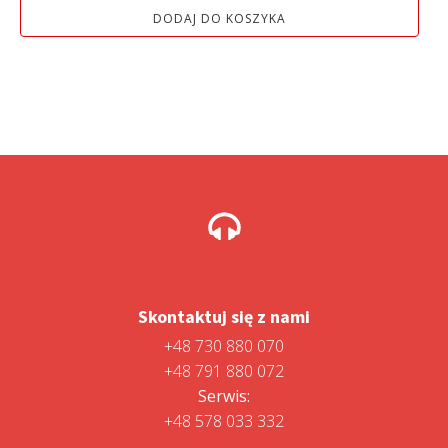
wynosiła:
wynosi:
DODAJ DO KOSZYKA
1
1
499,00 zł.
299,00 zł.
Skontaktuj się z nami
+48 730 880 070
+48 791 880 072
Serwis:
+48 578 033 332