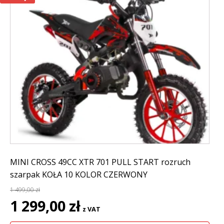
MINI CROSS 49CC XTR 701 PULL START rozruch
szarpak KOŁA 10 KOLOR CZERWONY
1 499,00
zł
Pierwotna
Aktualna
1 299,00
zł
z VAT
cena
cena