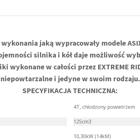
ć wykonania jaką wypracowały modele AS
jemności silnika i kół daje możliwość wy
iki wykonane w całości przez EXTREME RID
niepowtarzalne i jedyne w swoim rodzaju.
SPECYFIKACJA TECHNICZNA:
4T, chłodzony powietrzem
125cm3
10,30kW (14kM)