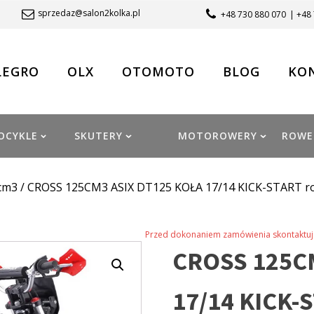
sprzedaz@salon2kolka.pl
+48 730 880 070
| +48
LEGRO
OLX
OTOMOTO
BLOG
KO
OCYKLE
SKUTERY
MOTOROWERY
ROWE
cm3
/ CROSS 125CM3 ASIX DT125 KOŁA 17/14 KICK-START 
Przed dokonaniem zamówienia skontaktuj 
CROSS 125C
17/14 KICK-