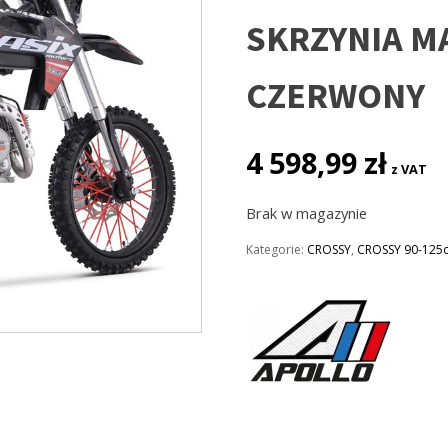
SKRZYNIA M
CZERWONY
4 598,99
zł
z VAT
Brak w magazynie
Kategorie:
CROSSY
,
CROSSY 90-125