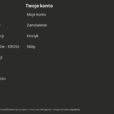
Twoje konto
Moje konto
w
Zamówienie
cji
Koszyk
tów - KROSS
Sklep
ji
ości
 zmodyfikowane przy użyciu sztucznej inteligencji i mają charakter poglądowy.