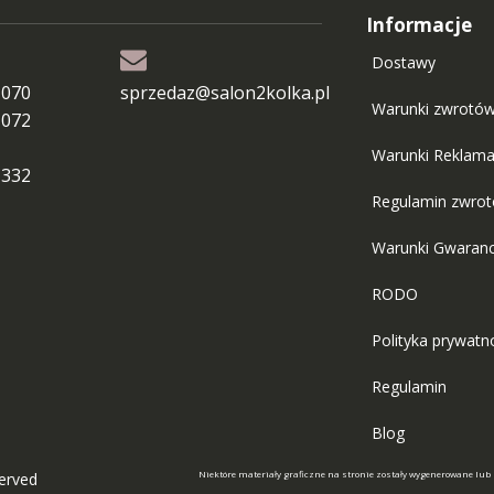
Informacje
Dostawy
 070
sprzedaz@salon2kolka.pl
Warunki zwrotó
 072
Warunki Reklama
 332
Regulamin zwro
Warunki Gwaranc
RODO
Polityka prywatn
Regulamin
Blog
Niektóre materiały graficzne na stronie zostały wygenerowane lub
served