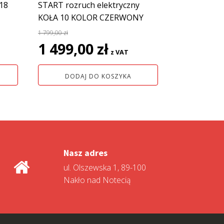
18
START rozruch elektryczny
KOŁA 10 KOLOR CZERWONY
na
1 799,00
zł
Pierwotna
Aktualna
1 499,00
zł
z VAT
cena
cena
wynosiła:
wynosi:
DODAJ DO KOSZYKA
ł.
1
1
799,00 zł.
499,00 zł.
Nasz adres
ul. Olszewska 1, 89-100
Nakło nad Notecią