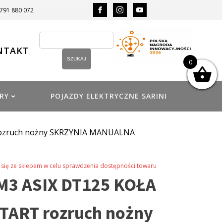
 791 880 072
NTAKT
0
RY
POJAZDY ELEKTRYCZNE SARINI
rozruch nożny SKRZYNIA MANUALNA
się ze sklepem w celu sprawdzenia dostępności towaru
M3 ASIX DT125 KOŁA
START rozruch nożny