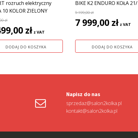
T rozruch elektryczny
BIKE K2 ENDURO KOŁA 21/
A 10 KOLOR ZIELONY
9 199,00
zł
Pierwotna
Aktual
7 999,00
zł
,00
zł
z VAT
rwotna
Aktualna
cena
cena
499,00
zł
z VAT
a
cena
wynosiła:
wynosi:
siła:
wynosi:
9
7
DODAJ DO KOSZYKA
DODAJ DO KOSZYKA
1
199,00 zł.
999,00 z
0 zł.
499,00 zł.
Napisz do nas
sprzedaz@salon2kolka.pl
kontakt@salon2kolka.pl