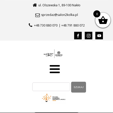
ul. Olszewska 1, 89-100 Nakło
0
sprzedaz@salon2kolka.pl
+48 730 880 070
| +48 791 880 072