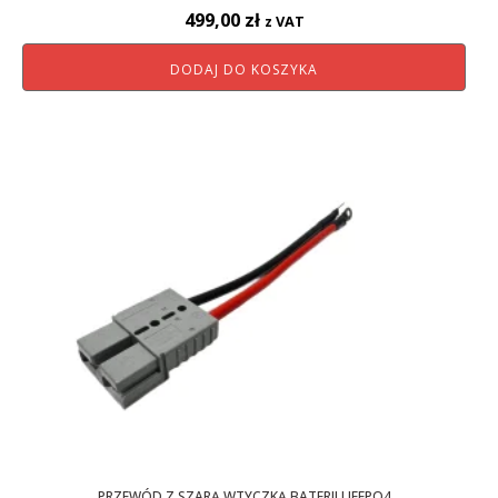
499,00
zł
z VAT
DODAJ DO KOSZYKA
PRZEWÓD Z SZARĄ WTYCZKĄ BATERII LIFEPO4