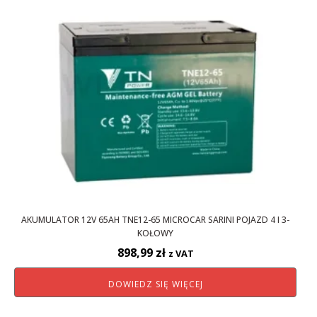
AKUMULATOR 12V 65AH TNE12-65 MICROCAR SARINI POJAZD 4 I 3-
KOŁOWY
898,99
zł
z VAT
DOWIEDZ SIĘ WIĘCEJ