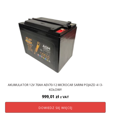
AKUMULATOR 12V 70AH AEV70-12 MICROCAR SARINI POJAZD 4 I 3-
KOŁOWY
999,01
zł
z VAT
DOWIEDZ SIĘ WIĘCEJ