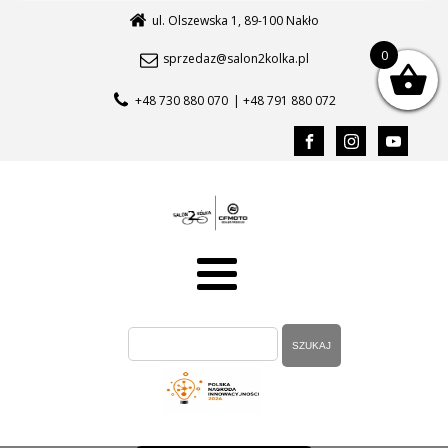
ul. Olszewska 1, 89-100 Nakło
0
sprzedaz@salon2kolka.pl
+48 730 880 070
| +48 791 880 072