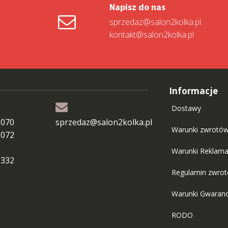
Napisz do nas
sprzedaz@salon2kolka.pl
kontakt@salon2kolka.pl
Informacje
Dostawy
 070
sprzedaz@salon2kolka.pl
Warunki zwrotó
 072
Warunki Reklama
 332
Regulamin zwro
Warunki Gwaranc
RODO