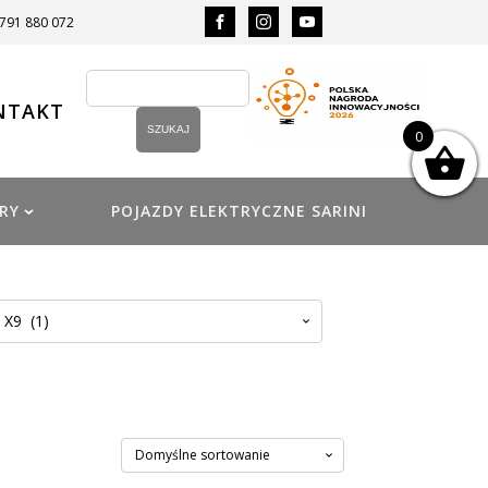
 791 880 072
NTAKT
0
RY
POJAZDY ELEKTRYCZNE SARINI
9 (1)