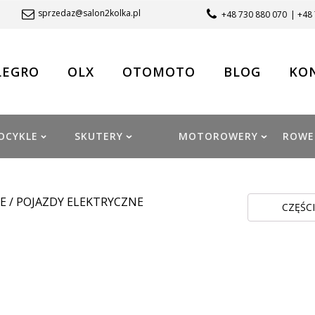
sprzedaz@salon2kolka.pl
+48 730 880 070
| +48
LEGRO
OLX
OTOMOTO
BLOG
KO
OCYKLE
SKUTERY
MOTOROWERY
ROWE
E
/
POJAZDY ELEKTRYCZNE
CZĘŚCI X