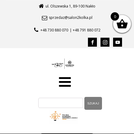
ul. Olszewska 1, 89-100 Nakło
0
sprzedaz@salon2kolka.pl
+48 730 880 070
| +48 791 880 072