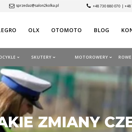
sprzedaz@salon2kolka.pl
+48 730 880 070
| +48
LEGRO
OLX
OTOMOTO
BLOG
KO
OCYKLE
SKUTERY
MOTOROWERY
ROWE
AKIE ZMIANY CZ