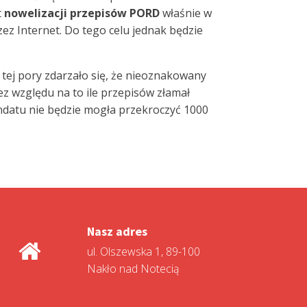
t
nowelizacji przepisów
PORD
właśnie w
ez Internet. Do tego celu jednak będzie
 tej pory zdarzało się, że nieoznakowany
z względu na to ile przepisów złamał
datu nie będzie mogła przekroczyć 1000
Nasz adres
ul. Olszewska 1, 89-100
Nakło nad Notecią