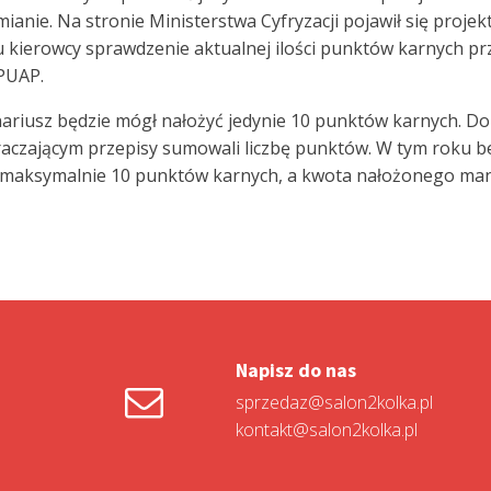
mianie. Na stronie Ministerstwa Cyfryzacji pojawił się projek
 kierowcy sprawdzenie aktualnej ilości punktów karnych prz
PUAP.
onariusz będzie mógł nałożyć jedynie 10 punktów karnych. Do
czającym przepisy sumowali liczbę punktów. W tym roku be
ć maksymalnie 10 punktów karnych, a kwota nałożonego man
Napisz do nas
sprzedaz@salon2kolka.pl
kontakt@salon2kolka.pl