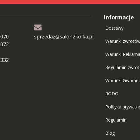
Informacje
Dostawy
 070
sprzedaz@salon2kolka.pl
Warunki zwrotó
 072
Warunki Reklama
 332
Regulamin zwro
Warunki Gwaranc
RODO
Polityka prywatn
Regulamin
Blog