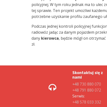
policyjnej. W tym roku jednak ma to ulec z
tej sprawie. Ten projekt umożliwi każdemu
potrzebne uzyskanie profilu zaufanego u
Podczas jednej kontroli policyjnej funkcj
radiowóz jadąc za danym pojazdem przekra
dany
kierowca
, będzie mógł on otrzyma
zł.
Skontaktuj się z
nami
+48 730 880 070
+48 791 880 072
Serwis:
+48 578 033 332