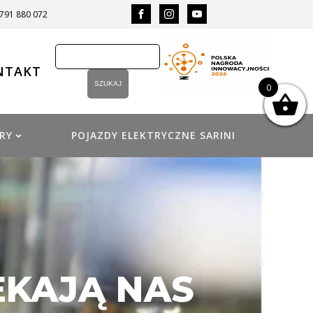
 791 880 072
NTAKT
0
RY
POJAZDY ELEKTRYCZNE SARINI
EKAJĄ NAS