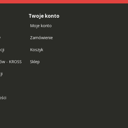
Twoje konto
Moje konto
w
Zamówienie
cji
Koszyk
tów - KROSS
Sklep
ji
ości