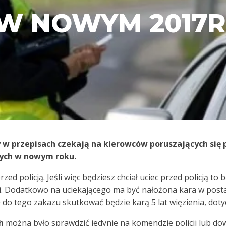
W NOWYM 2017R
y w przepisach czekają na kierowców poruszających się 
nych w nowym roku.
zed policją. Jeśli więc będziesz chciał uciec przed policją t
ci. Dodatkowo na uciekającego ma być nałożona kara w post
do tego zakazu skutkować będzie karą 5 lat więzienia, dotyc
h
można było sprawdzić jedynie na komendzie policji lub dowi