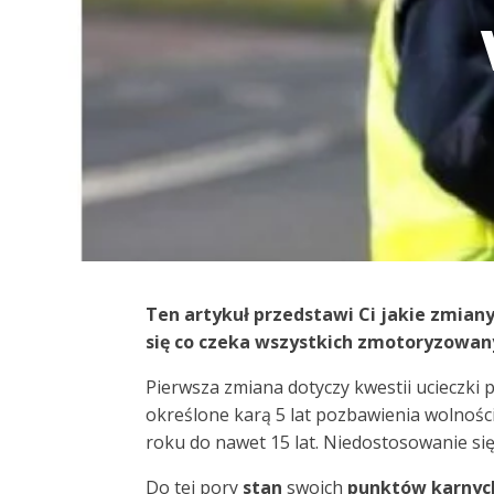
Ten artykuł przedstawi Ci jakie zmian
się co czeka wszystkich zmotoryzowa
Pierwsza zmiana dotyczy kwestii ucieczki pr
określone karą 5 lat pozbawienia wolnoś
roku do nawet 15 lat. Niedostosowanie się 
Do tej pory
stan
swoich
punktów
karnyc