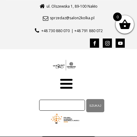
ul. Olszewska 1, 89-100 Nakło
0
sprzedaz@salon2kolka.pl
+48 730 880 070
| +48 791 880 072