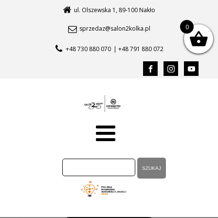
ul. Olszewska 1, 89-100 Nakło
0
sprzedaz@salon2kolka.pl
+48 730 880 070
| +48 791 880 072