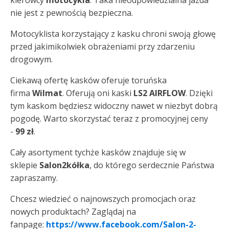
kierowcy
motocykla
. Taka nieodpowiedzialna jazda
nie jest z pewnością bezpieczna.
Motocyklista korzystający z kasku chroni swoją głowę
przed jakimikolwiek obrażeniami przy zdarzeniu
drogowym.
Ciekawą ofertę kasków oferuje toruńska
firma
Wilmat
. Oferują oni kaski
LS2 AIRFLOW
. Dzięki
tym kaskom będziesz widoczny nawet w niezbyt dobrą
pogodę. Warto skorzystać teraz z promocyjnej ceny
-
99 zł
.
Cały asortyment tychże kasków znajduje się w
sklepie
Salon2kółka
, do którego serdecznie Państwa
zapraszamy.
Chcesz wiedzieć o najnowszych promocjach oraz
nowych produktach? Zaglądaj na
fanpage:
https://www.facebook.com/Salon-2-