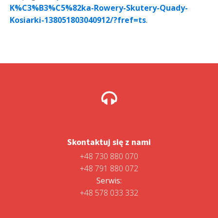
K%C3%B3%C5%82ka-Rowery-Skutery-Quady-
Kosiarki-138051803040912/?fref=ts
.
Skontaktuj się z nami
+48 730 880 070
+48 791 880 072
Serwis:
+48 578 033 332