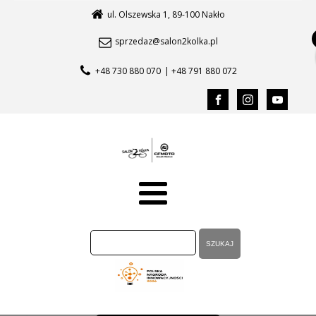
ul. Olszewska 1, 89-100 Nakło
sprzedaz@salon2kolka.pl
+48 730 880 070
| +48 791 880 072