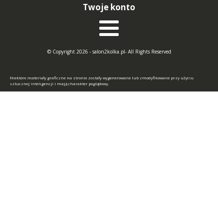
Twoje konto
© Copyright 2026 - salon2kolka.pl- All Rights Reserved
Niektóre materiały graficzne na stronie zostały wygenerowane lub zmodyfikowane przy użyciu
sztucznej inteligencji i mają charakter poglądowy.