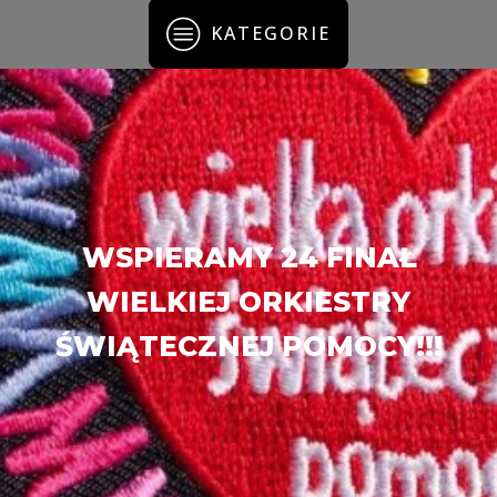
KATEGORIE
WSPIERAMY 24 FINAŁ
WIELKIEJ ORKIESTRY
ŚWIĄTECZNEJ POMOCY!!!