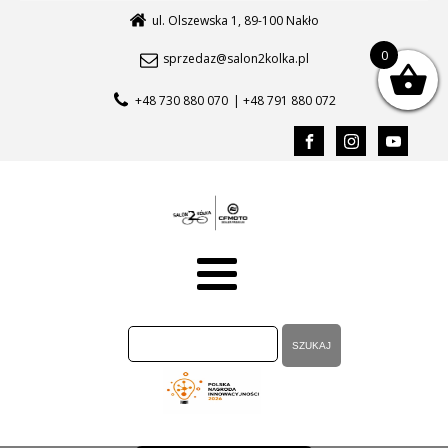
ul. Olszewska 1, 89-100 Nakło
0
sprzedaz@salon2kolka.pl
+48 730 880 070
| +48 791 880 072