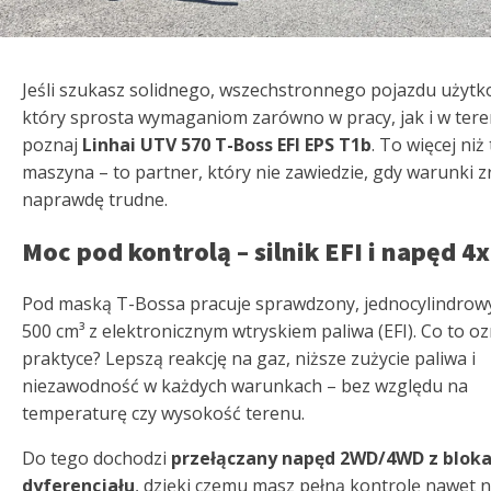
Jeśli szukasz solidnego, wszechstronnego pojazdu użyt
który sprosta wymaganiom zarówno w pracy, jak i w tere
poznaj
Linhai UTV 570 T-Boss EFI EPS T1b
. To więcej niż
maszyna – to partner, który nie zawiedzie, gdy warunki z
naprawdę trudne.
Moc pod kontrolą – silnik EFI i napęd 4
Pod maską T-Bossa pracuje sprawdzony, jednocylindrowy
500 cm³ z elektronicznym wtryskiem paliwa (EFI). Co to o
praktyce? Lepszą reakcję na gaz, niższe zużycie paliwa i
niezawodność w każdych warunkach – bez względu na
temperaturę czy wysokość terenu.
Do tego dochodzi
przełączany napęd 2WD/4WD z blok
dyferencjału
, dzięki czemu masz pełną kontrolę nawet 