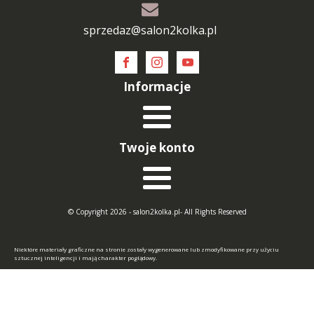
sprzedaz@salon2kolka.pl
Informacje
Twoje konto
© Copyright 2026 - salon2kolka.pl- All Rights Reserved
Niektóre materiały graficzne na stronie zostały wygenerowane lub zmodyfikowane przy użyciu
sztucznej inteligencji i mają charakter poglądowy.