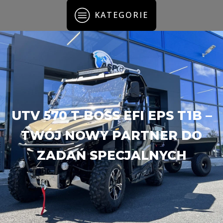
KATEGORIE
UTV 570 T-BOSS EFI EPS T1B –
TWÓJ NOWY PARTNER DO
ZADAŃ SPECJALNYCH