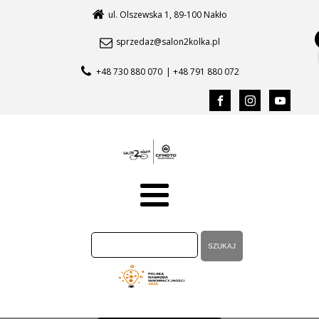
ul. Olszewska 1, 89-100 Nakło
sprzedaz@salon2kolka.pl
+48 730 880 070
| +48 791 880 072