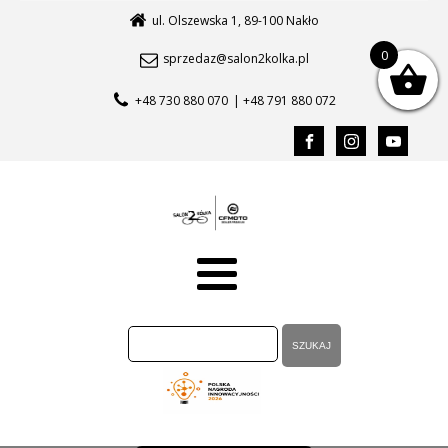
ul. Olszewska 1, 89-100 Nakło
0
sprzedaz@salon2kolka.pl
+48 730 880 070
| +48 791 880 072