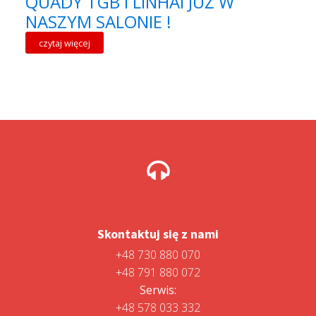
QUADY TGB I LINHAI JUŻ W
NASZYM SALONIE !
czytaj więcej
Skontaktuj się z nami
+48 730 880 070
+48 791 880 072
Serwis:
+48 578 033 332