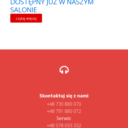
DOSTĘPNY JUŻ W NASZYM
SALONIE
czytaj więcej
Skontaktuj się z nami
+48 730 880 070
+48 791 880 072
Serwis:
+48 578 033 332