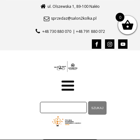
ul. Olszewska 1, 89-100 Nakło
0
sprzedaz@salon2kolka.pl
+48 730 880 070
| +48 791 880 072