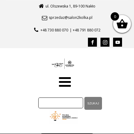
ul. Olszewska 1, 89-100 Nakło
0
sprzedaz@salon2kolka.pl
+48 730 880 070
| +48 791 880 072