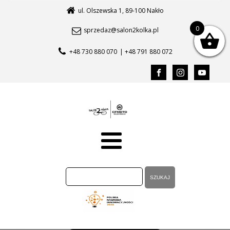
ul. Olszewska 1, 89-100 Nakło
0
sprzedaz@salon2kolka.pl
+48 730 880 070
| +48 791 880 072