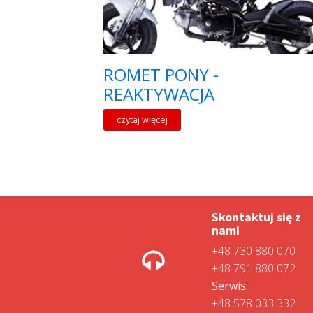
ROMET PONY -
REAKTYWACJA
czytaj więcej
Skontaktuj się z
nami
+48 730 880 070
+48 791 880 072
Serwis:
+48 578 033 332