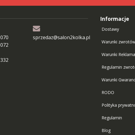
Informacje
Dostawy
 070
sprzedaz@salon2kolka.pl
Warunki zwrotó
 072
Warunki Reklama
 332
Regulamin zwro
Warunki Gwaranc
RODO
Polityka prywatn
Regulamin
Blog