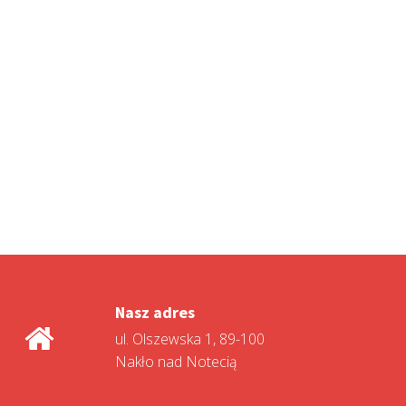
Nasz adres
ul. Olszewska 1, 89-100
Nakło nad Notecią