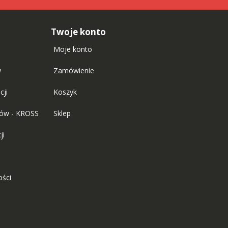
Twoje konto
Moje konto
w
Zamówienie
cji
Koszyk
tów - KROSS
Sklep
ji
ości