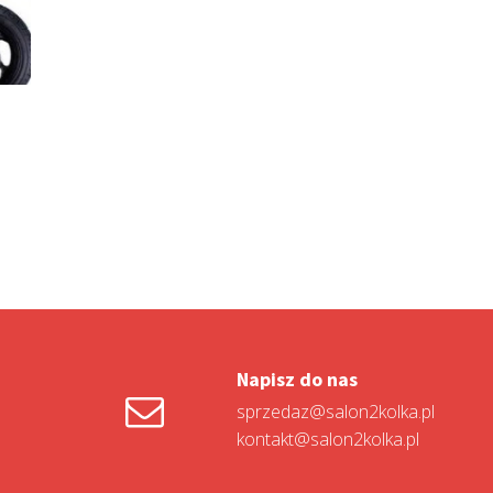
Napisz do nas
sprzedaz@salon2kolka.pl
kontakt@salon2kolka.pl