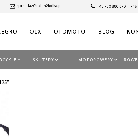
sprzedaz@salon2kolka.pl
+48 730 880 070
| +48
LEGRO
OLX
OTOMOTO
BLOG
KO
OCYKLE
SKUTERY
MOTOROWERY
ROWE
125”