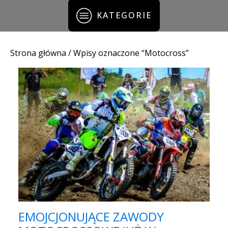
KATEGORIE
Strona główna
/ Wpisy oznaczone “Motocross”
EMOJCJONUJĄCE ZAWODY