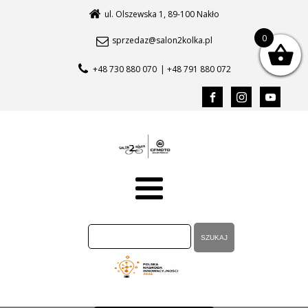
ul. Olszewska 1, 89-100 Nakło
0
sprzedaz@salon2kolka.pl
+48 730 880 070
| +48 791 880 072