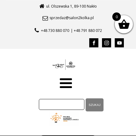
ul. Olszewska 1, 89-100 Nakło
0
sprzedaz@salon2kolka.pl
+48 730 880 070
| +48 791 880 072