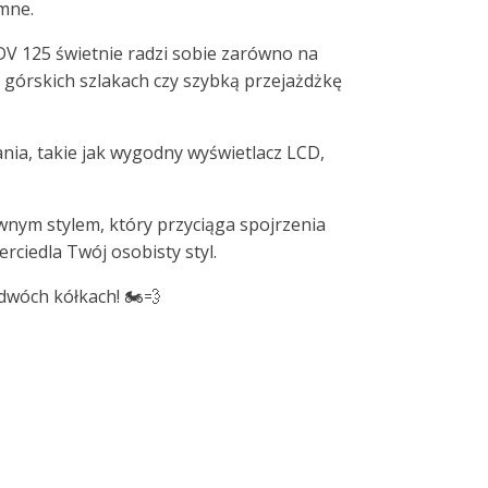
emne.
DV 125 świetnie radzi sobie zarówno na
 górskich szlakach czy szybką przejażdżkę
ia, takie jak wygodny wyświetlacz LCD,
nym stylem, który przyciąga spojrzenia
rciedla Twój osobisty styl.
dwóch kółkach! 🏍️💨