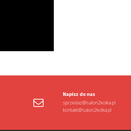
Napisz do nas
sprzedaz@salon2kolka.pl
kontakt@salon2kolka.pl