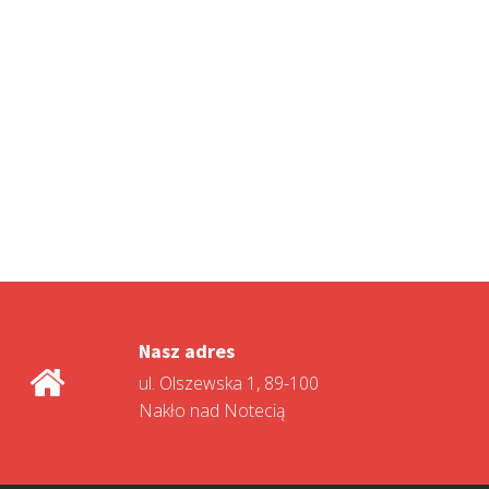
Nasz adres
ul. Olszewska 1, 89-100
Nakło nad Notecią