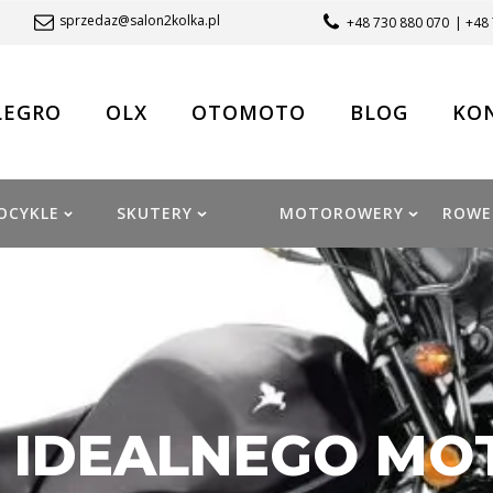
sprzedaz@salon2kolka.pl
+48 730 880 070
| +48
LEGRO
OLX
OTOMOTO
BLOG
KO
OCYKLE
SKUTERY
MOTOROWERY
ROWE
 IDEALNEGO MO