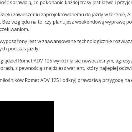
ść sprawiają, że pokonanie każdej trasy jest łatwe i przyj
 Dzięki zawieszeniu zaprojektowanemu do jazdy w terenie, A
ch. Bez względu na to, czy planujesz weekendową wyprawę po
oczekiwaniom.
wyposażony jest w zaawansowane technologicznie rozwiązan
ch podczas jazdy.
yglądzie! Romet ADV 125 wyróżnia się nowoczesnym, agresyw
ach, z pewnością znajdziesz wariant, który najlepiej odzwie
i miłośników Romet ADV 125 i odkryj prawdziwą przygodę na 