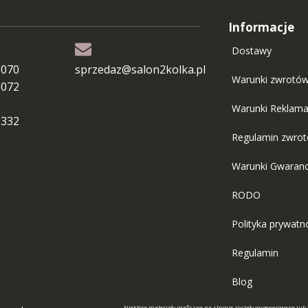
Informacje
Dostawy
 070
sprzedaz@salon2kolka.pl
Warunki zwrotó
 072
Warunki Reklama
 332
Regulamin zwro
Warunki Gwaranc
RODO
Polityka prywatn
Regulamin
Blog
Niektóre materiały graficzne na stronie zostały wygenerowane lub