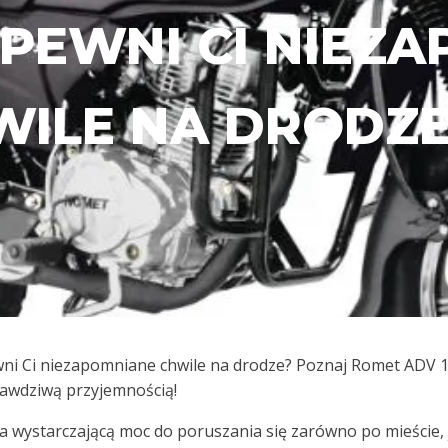
PEWNI CI NIEZ
ILE NA DRODZE
ni Ci niezapomniane chwile na drodze? Poznaj Romet ADV 12
 prawdziwą przyjemnością!
ia wystarczającą moc do poruszania się zarówno po mieście, 