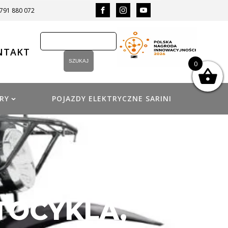
 791 880 072
NTAKT
0
RY
POJAZDY ELEKTRYCZNE SARINI
TOCYKLA,