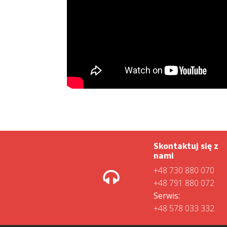
Skontaktuj się z
nami
+48 730 880 070
+48 791 880 072
Serwis:
+48 578 033 332