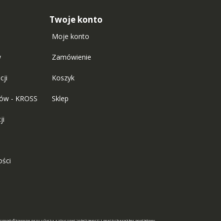
Twoje konto
Moje konto
w
Zamówienie
cji
Koszyk
tów - KROSS
Sklep
ji
ości
 zmodyfikowane przy użyciu sztucznej inteligencji i mają charakter poglądowy.