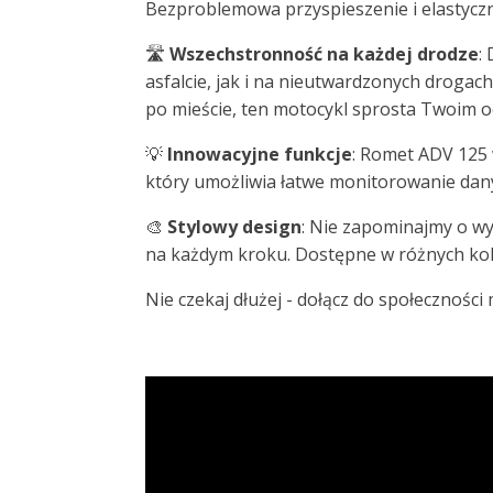
Bezproblemowa przyspieszenie i elastyczno
🛣️
Wszechstronność na każdej drodze
:
asfalcie, jak i na nieutwardzonych droga
po mieście, ten motocykl sprosta Twoim 
💡
Innowacyjne funkcje
: Romet ADV 125 
który umożliwia łatwe monitorowanie dany
🎨
Stylowy design
: Nie zapominajmy o w
na każdym kroku. Dostępne w różnych kolor
Nie czekaj dłużej - dołącz do społecznośc