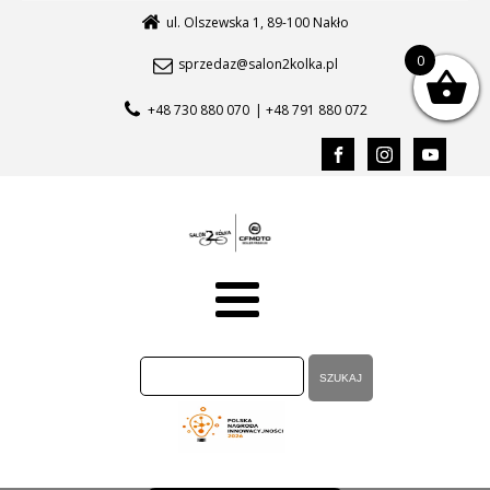
ul. Olszewska 1, 89-100 Nakło
0
sprzedaz@salon2kolka.pl
+48 730 880 070
| +48 791 880 072