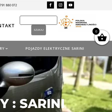
 791 880 072
NTAKT
0
RY
POJAZDY ELEKTRYCZNE SARINI
 : SARINI