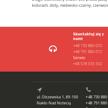
kolorach: złoty, niebiesko-czarny, czerwon
Skontaktuj się z
nami
+48 730 880 070
+48 791 880 072
Serwis:
+48 578 033 332
ul. Olszewska 1, 89-100
+48 730 880
Nakło Nad Notecią
+48 791 880