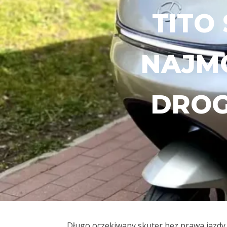
TITO 
NAJM
DROG
Długo oczekiwany skuter bez prawa jazdy 