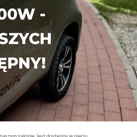
000W -
SZYCH
ĘPNY!
naszym salonie. Jest dostępny w pięciu