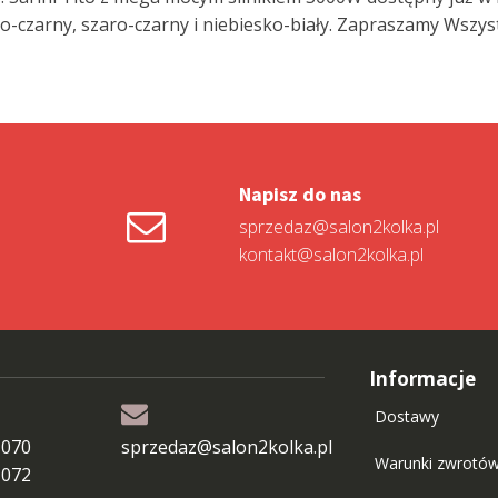
o-czarny, szaro-czarny i niebiesko-biały. Zapraszamy Wszyst
Napisz do nas
sprzedaz@salon2kolka.pl
kontakt@salon2kolka.pl
Informacje
Dostawy
 070
sprzedaz@salon2kolka.pl
Warunki zwrotó
 072