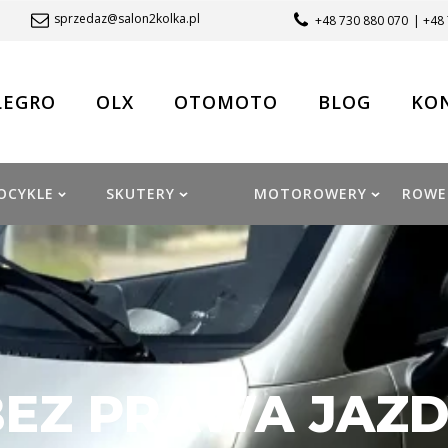
sprzedaz@salon2kolka.pl
+48 730 880 070
| +48
LEGRO
OLX
OTOMOTO
BLOG
KO
OCYKLE
SKUTERY
MOTOROWERY
ROWE
EZ PRAWA JAZDY