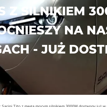
S Z SILNIKIEM 3
OCNIESZY NA NA
ACH - JUŻ DOST
: Sarini Tito z mega mocym silnikiem 3000W dostępny już w 