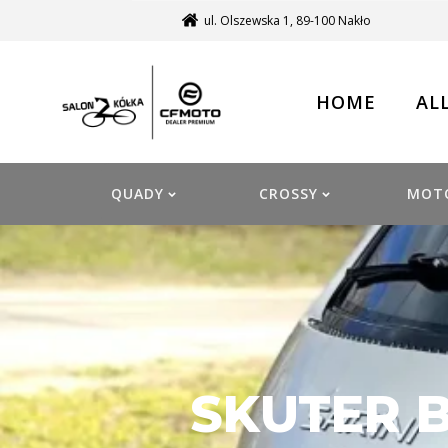
ul. Olszewska 1, 89-100 Nakło
HOME
AL
QUADY
CROSSY
MOT
SKUTER B