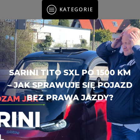
KATEGORIE
SARINI TITO SXL PO 1500 KM
– JAK SPRAWUJE SIĘ POJAZD
BEZ PRAWA JAZDY?