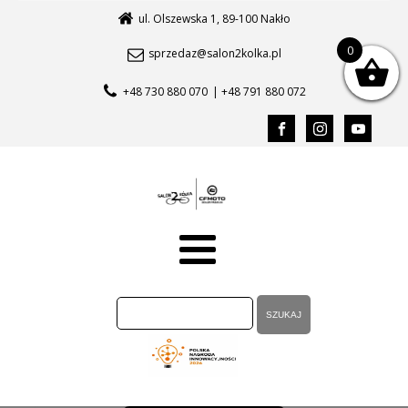
ul. Olszewska 1, 89-100 Nakło
0
sprzedaz@salon2kolka.pl
+48 730 880 070
| +48 791 880 072