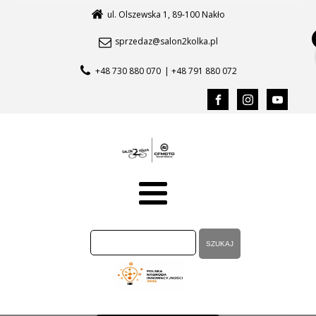
ul. Olszewska 1, 89-100 Nakło
sprzedaz@salon2kolka.pl
+48 730 880 070
| +48 791 880 072