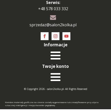
Serwis:
+48 578 033 332
sprzedaz@salon2kolka.pl
Informacje
Twoje konto
© Copyright 2026 - salon2kolka.pl- All Rights Reserved
Niektóre materiały graficzne na stronie zostały wygenerowane lub zmodyfikowane przy użyciu
sztucznej inteligencji i mają charakter poglądowy.