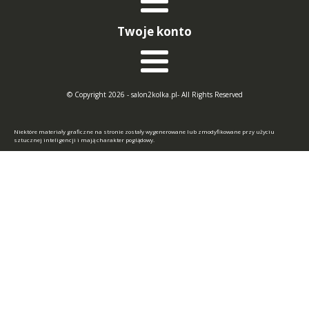
Twoje konto
© Copyright 2026 - salon2kolka.pl- All Rights Reserved
Niektóre materiały graficzne na stronie zostały wygenerowane lub zmodyfikowane przy użyciu
sztucznej inteligencji i mają charakter poglądowy.