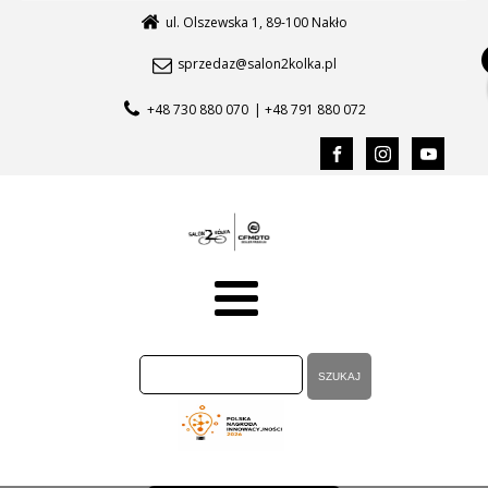
ul. Olszewska 1, 89-100 Nakło
sprzedaz@salon2kolka.pl
+48 730 880 070
| +48 791 880 072