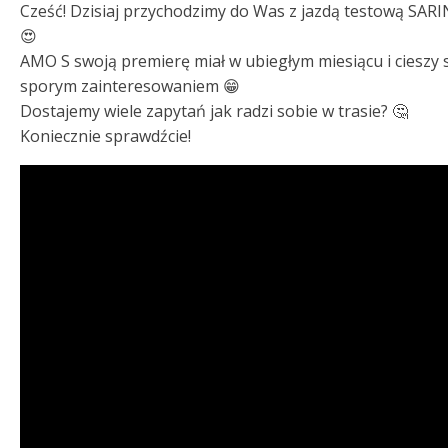
Cześć! Dzisiaj przychodzimy do Was z jazdą testową SARI
😍
AMO S swoją premierę miał w ubiegłym miesiącu i cieszy 
sporym zainteresowaniem 😁
Dostajemy wiele zapytań jak radzi sobie w trasie? 🤔
Koniecznie sprawdźcie!