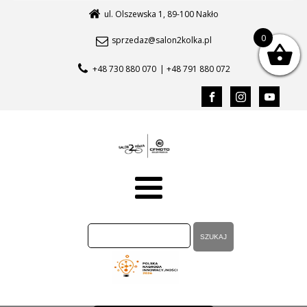
ul. Olszewska 1, 89-100 Nakło
0
sprzedaz@salon2kolka.pl
+48 730 880 070
| +48 791 880 072