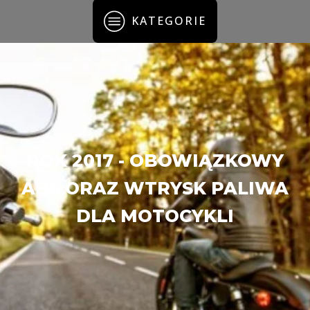
KATEGORIE
ROK 2017 - OBOWIĄZKOWY
ABS ORAZ WTRYSK PALIWA
DLA MOTOCYKLI