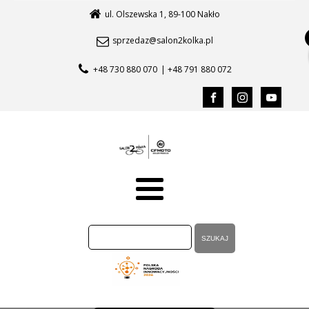
ul. Olszewska 1, 89-100 Nakło
sprzedaz@salon2kolka.pl
+48 730 880 070
| +48 791 880 072