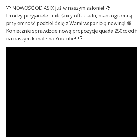
🚀 NOWOŚĆ OD ASIX już w naszym salonie! 🚀
Drodzy przyjaciele i miłośnicy off-roadu, mam ogromną
przyjemność podzielić się z Wami wspaniałą nowiną! 😁
Koniecznie sprawdźcie nową propozycje quada 250cc od f
na naszym kanale na Youtube! 👋