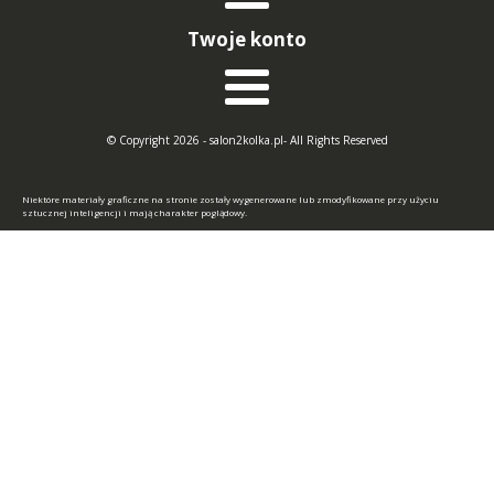
Twoje konto
© Copyright 2026 - salon2kolka.pl- All Rights Reserved
Niektóre materiały graficzne na stronie zostały wygenerowane lub zmodyfikowane przy użyciu
sztucznej inteligencji i mają charakter poglądowy.