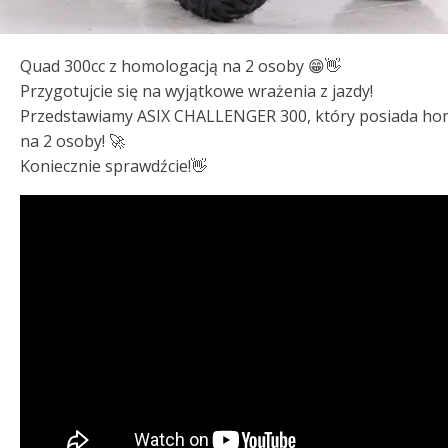
Quad 300cc z homologacją na 2 osoby 😁👋
Przygotujcie się na wyjątkowe wrażenia z jazdy!
Przedstawiamy ASIX CHALLENGER 300, który posiada ho
na 2 osoby! 🚀
Koniecznie sprawdźcie!👋