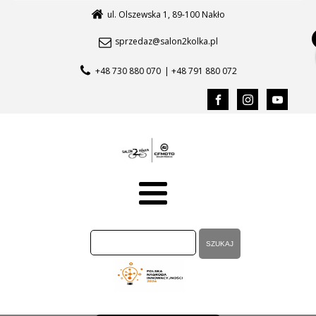
ul. Olszewska 1, 89-100 Nakło
sprzedaz@salon2kolka.pl
+48 730 880 070
| +48 791 880 072