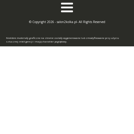
© Copyright 2026 - salon2kolka.pl- All Rights Reserved
Niektóre materiały graficzne na stronie zostały wygenerowane lub zmodyfikowane przy użyciu
sztucznej inteligencji i mają charakter poglądowy.