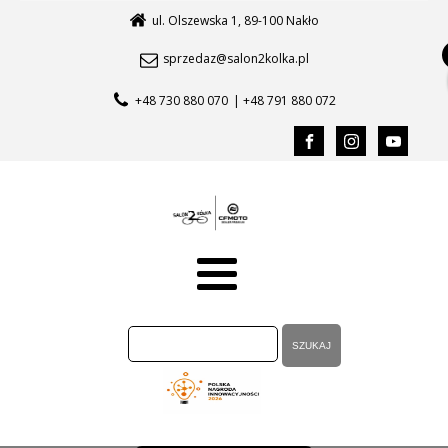
ul. Olszewska 1, 89-100 Nakło
sprzedaz@salon2kolka.pl
+48 730 880 070
| +48 791 880 072