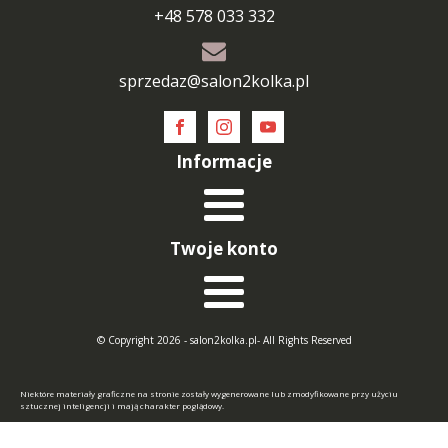
+48 578 033 332
sprzedaz@salon2kolka.pl
Informacje
Twoje konto
© Copyright 2026 - salon2kolka.pl- All Rights Reserved
Niektóre materiały graficzne na stronie zostały wygenerowane lub zmodyfikowane przy użyciu
sztucznej inteligencji i mają charakter poglądowy.