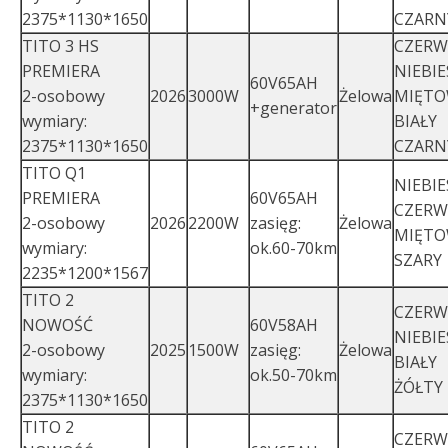
2375*1130*1650
CZARN
TITO 3 HS
CZER
PREMIERA
NIEBIE
60V65AH
2-osobowy
2026
3000W
Żelowa
MIĘT
+generator
wymiary:
BIAŁY
2375*1130*1650
CZARN
TITO Q1
NIEBIE
PREMIERA
60V65AH
CZER
2-osobowy
2026
2200W
zasięg:
Żelowa
MIĘT
wymiary:
ok.60-70km
SZARY
2235*1200*1567
TITO 2
CZER
NOWOŚĆ
60V58AH
NIEBIE
2-osobowy
2025
1500W
zasięg:
Żelowa
BIAŁY
wymiary:
ok.50-70km
ŻÓŁTY
2375*1130*1650
TITO 2
CZER