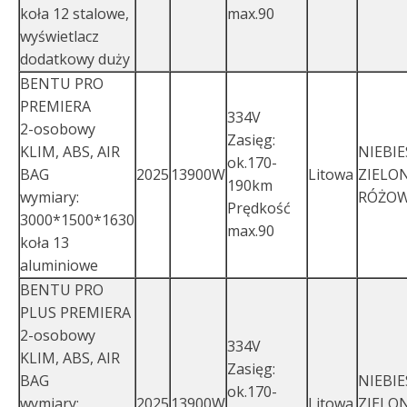
koła 12 stalowe,
max.90
wyświetlacz
dodatkowy duży
BENTU PRO
PREMIERA
334V
2-osobowy
Zasięg:
KLIM, ABS, AIR
NIEBIE
ok.170-
BAG
2025
13900W
Litowa
ZIELO
190km
wymiary:
RÓŻO
Prędkość
3000*1500*1630
max.90
koła 13
aluminiowe
BENTU PRO
PLUS PREMIERA
2-osobowy
334V
KLIM, ABS, AIR
Zasięg:
BAG
NIEBIE
ok.170-
wymiary:
2025
13900W
Litowa
ZIELO