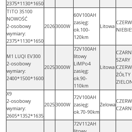
2375*1130*1650
TITO 3S100
60V100AH
NOWOŚĆ
zasięg:
CZER
2-osobowy
2026
3000W
Litowa
ok.100-
NIEBIE
wymiary:
120km
2375*1130*1650
72V100AH
CZARN
M1 LUQI EV300
litowy
SZARY
2-osobowy
LiMPo4
2025
3000W
Litowa
CZER
wymiary:
zasięg:
ŻÓŁTY
2400*1500*1600
ok.90-
ZIELO
110km
X9
72V100AH
2-osobowy
CZER
2025
3000W
zasięg:
Żelowa
wymiary:
CZARN
ok.70-90km
2605*1352*1635
72V112AH
litowy