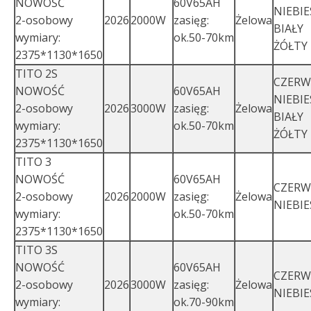
NOWOŚĆ
60V65AH
NIEBIE
2-osobowy
2026
2000W
zasięg:
Żelowa
BIAŁY
wymiary:
ok.50-70km
ŻÓŁTY
2375*1130*1650
TITO 2S
CZER
NOWOŚĆ
60V65AH
NIEBIE
2-osobowy
2026
3000W
zasięg:
Żelowa
BIAŁY
wymiary:
ok.50-70km
ŻÓŁTY
2375*1130*1650
TITO 3
NOWOŚĆ
60V65AH
CZER
2-osobowy
2026
2000W
zasięg:
Żelowa
NIEBIE
wymiary:
ok.50-70km
2375*1130*1650
TITO 3S
NOWOŚĆ
60V65AH
CZER
2-osobowy
2026
3000W
zasięg:
Żelowa
NIEBIE
wymiary:
ok.70-90km