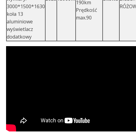
190km
3000*1500*1630
RÓŻO
Prędkość
koła 13
max.90
aluminiowe
wyświetlacz
dodatkowy