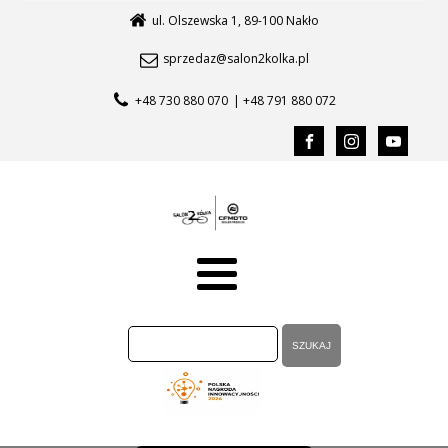
ul. Olszewska 1, 89-100 Nakło
sprzedaz@salon2kolka.pl
+48 730 880 070
| +48 791 880 072