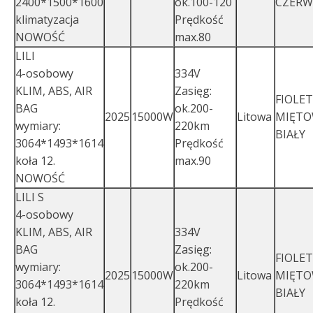
2400*1500*1600
ok.100-120
CZER
klimatyzacja
Prędkość
NOWOŚĆ
max.80
LILI
4-osobowy
334V
KLIM, ABS, AIR
Zasięg:
FIOLE
BAG
ok.200-
2025
15000W
Litowa
MIĘT
wymiary:
220km
BIAŁY
3064*1493*1614
Prędkość
koła 12.
max.90
NOWOŚĆ
LILI S
4-osobowy
KLIM, ABS, AIR
334V
BAG
Zasięg:
FIOLE
wymiary:
ok.200-
2025
15000W
Litowa
MIĘT
3064*1493*1614
220km
BIAŁY
koła 12.
Prędkość