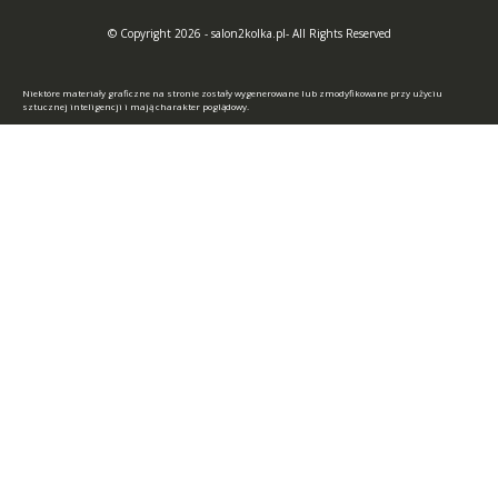
© Copyright 2026 - salon2kolka.pl- All Rights Reserved
Niektóre materiały graficzne na stronie zostały wygenerowane lub zmodyfikowane przy użyciu
sztucznej inteligencji i mają charakter poglądowy.