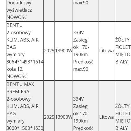
Dodatkowy
max.90
wyświetlacz
NOWOŚĆ
BENTU
2-osobowy
334V
KLIM, ABS, AIR
Zasięg:
ŻÓŁTY
BAG
ok.170-
FIOLE
2025
13900W
Litowa
wymiary:
190km
MIĘT
3064*1493*1614
Prędkość
BIAŁY
koła 12.
max.90
NOWOŚĆ
BENTU MAX
PREMIERA
2-osobowy
334V
KLIM, ABS, AIR
Zasięg:
ŻÓŁTY
BAG
ok.170-
FIOLE
2025
13900W
Litowa
wymiary:
190km
MIĘT
3000*1500*1630
Prędkość
BIAŁY