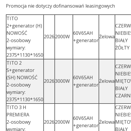
Promocja nie dotyczy dofinansowań leasingowych
TITO
2+generator (H)
CZER
NOWOŚĆ
60V65AH
NIEBIE
2026
2000W
Żelowa
2-osobowy
+generator
BIAŁY
wymiary:
ŻÓŁTY
2375*1130*1650
TITO 2
CZER
S+generator
NIEBIE
(SH) NOWOŚĆ
60V65AH
2026
3000W
Żelowa
MIĘT
2-osobowy
+generator
BIAŁY
wymiary:
CZARN
2375*1130*1650
TITO 3 H
CZER
PREMIERA
NIEBIE
60V65AH
2-osobowy
2026
2000W
Żelowa
MIĘT
+generator
wymiary:
BIAŁY