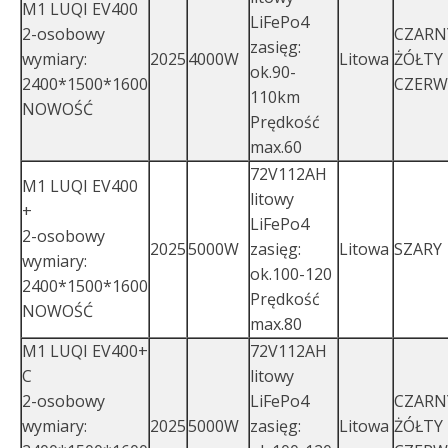
M1 LUQI EV400
LiFePo4
2-osobowy
CZARN
zasięg:
wymiary:
2025
4000W
Litowa
ŻÓŁTY
ok.90-
2400*1500*1600
CZER
110km
NOWOŚĆ
Prędkość
max.60
72V112AH
M1 LUQI EV400
litowy
+
LiFePo4
2-osobowy
2025
5000W
zasięg:
Litowa
SZARY
wymiary:
ok.100-120
2400*1500*1600
Prędkość
NOWOŚĆ
max.80
M1 LUQI EV400+
72V112AH
C
litowy
2-osobowy
LiFePo4
CZARN
wymiary:
2025
5000W
zasięg:
Litowa
ŻÓŁTY