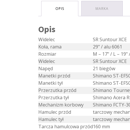
OPIS
MARKA
Opis
Widelec
SR Suntour XCE
Koła, rama
29" / alu 6061
Rozmiar
M – 17" / L – 19" 
Widelec
SR Suntour XCE
Napęd
21 biegów
Manetki przód
Shimano ST-EF50
Manetki tył
Shimano ST-EF50
Przerzutka przód
Shimano Tourne
Przerzutka tył
Shimano Acera 
Mechanizm korbowy
Shimano FCTY-3
Hamulec przód
tarczowy mechan
Hamulec tył
tarczowy mechan
Tarcza hamulcowa przód
160 mm