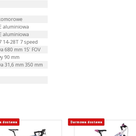
ukomorowe
E aluminiowa
E aluminiowa
 14-28T 7 speed
a 680 mm 15' FOV
wy 90 mm
wa 31,6 mm 350 mm
a dostawa
Darmowa dostawa
Ten
ukt
produkt