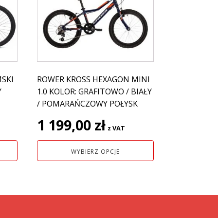
ma
wiele
wariantów.
Opcje
można
wybrać
na
MSKI
ROWER KROSS HEXAGON MINI
stronie
Y
1.0 KOLOR: GRAFITOWO / BIAŁY
produktu
/ POMARAŃCZOWY POŁYSK
1 199,00
zł
z VAT
WYBIERZ OPCJE