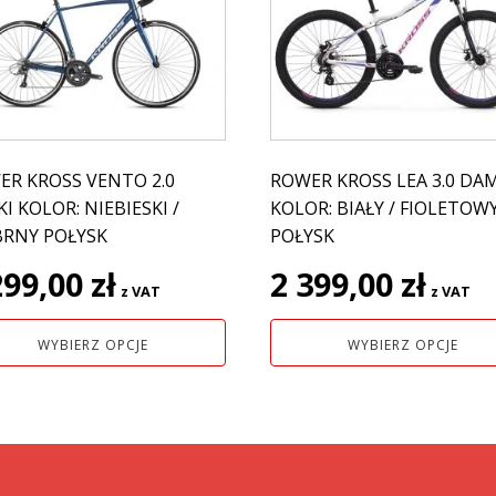
ma
e
wiele
antów.
wariantów.
e
Opcje
na
można
ać
wybrać
na
ER KROSS VENTO 2.0
ROWER KROSS LEA 3.0 DA
nie
stronie
I KOLOR: NIEBIESKI /
KOLOR: BIAŁY / FIOLETOW
uktu
produktu
BRNY POŁYSK
POŁYSK
299,00
zł
2 399,00
zł
z VAT
z VAT
WYBIERZ OPCJE
WYBIERZ OPCJE