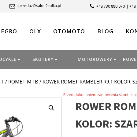
sprzedaz@salon2kolka.pl
+48 730 880 070
| +48
LEGRO
OLX
OTOMOTO
BLOG
KO
OCYKLE
SKUTERY
MOTOROWERY
ROWE
ET
/
ROMET MTB
/ ROWER ROMET RAMBLER R9.1 KOLOR: S
Przed dokonaniem zamówienia skontaktuj 
ROWER ROME
KOLOR: SZA