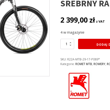
SREBRNY RA
2 399,00
zł
z VAT
4 w magazynie
ilość
DODAJ 
ROWER
ROMET
RAMBLER
SKU:
R22A-MTB-29-17-P089*
R9.1
Kategorie:
ROMET MTB
,
ROWERY
,
R
KOLOR:
SZARO-
ZIELONO-
SREBRNY
RAMA
17"