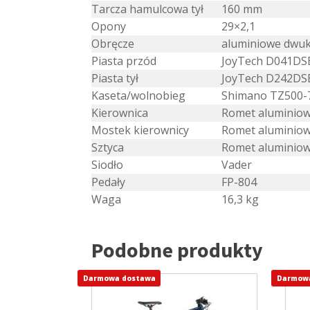
Tarcza hamulcowa tył
160 mm
Opony
29×2,1
Obręcze
aluminiowe dw
Piasta przód
JoyTech D041DS
Piasta tył
JoyTech D242DS
Kaseta/wolnobieg
Shimano TZ500-7
Kierownica
Romet aluminiow
Mostek kierownicy
Romet aluminio
Sztyca
Romet aluminio
Siodło
Vader
Pedały
FP-804
Waga
16,3 kg
Podobne produkty
Darmowa dostawa
Ten
Darmow
Ten
produkt
prod