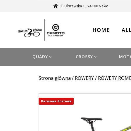
ul. Olszewska 1, 89-100 Nakło
HOME
AL
QUADY
CROSSY
MOT
Strona główna
/
ROWERY
/
ROWERY ROM
Darmowa dostawa