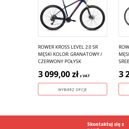
ma
ma
wiele
wiel
wariantów.
wari
Opcje
Opcj
można
moż
wybrać
wybr
na
na
ROWER KROSS LEVEL 2.0 SR
ROW
stronie
stro
MĘSKI KOLOR: GRANATOWY /
MĘSK
produktu
prod
CZERWONY POŁYSK
SRE
3 099,00
zł
3 
z VAT
WYBIERZ OPCJE
Skontaktuj się z