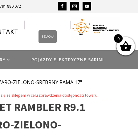
 791 880 072
NTAKT
0
RY
POJAZDY ELEKTRYCZNE SARINI
ZARO-ZIELONO-SREBRNY RAMA 17"
się ze sklepem w celu sprawdzenia dostępności towaru
T RAMBLER R9.1
RO-ZIELONO-