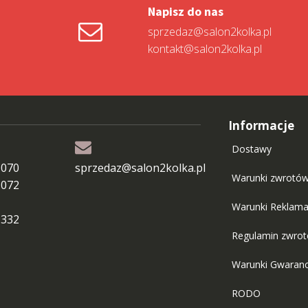
Napisz do nas
sprzedaz@salon2kolka.pl
kontakt@salon2kolka.pl
Informacje
Dostawy
 070
sprzedaz@salon2kolka.pl
Warunki zwrotó
 072
Warunki Reklama
 332
Regulamin zwro
Warunki Gwaranc
RODO