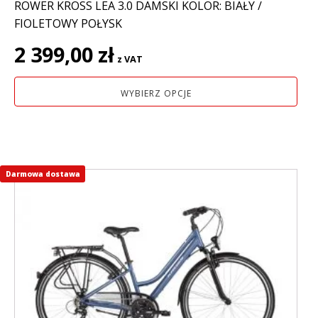
ROWER KROSS LEA 3.0 DAMSKI KOLOR: BIAŁY /
FIOLETOWY POŁYSK
2 399,00
zł
z VAT
WYBIERZ OPCJE
Darmowa dostawa
Ten
produkt
ma
wiele
wariantów.
Opcje
można
wybrać