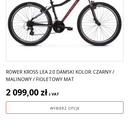
wariantów.
Opcje
można
wybrać
na
stronie
produktu
ROWER KROSS LEA 2.0 DAMSKI KOLOR: CZARNY /
MALINOWY / FIOLETOWY MAT
2 099,00
zł
z VAT
WYBIERZ OPCJE