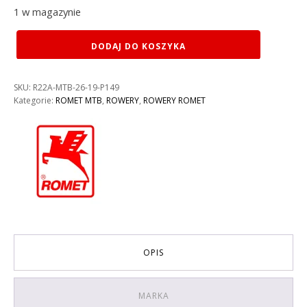
1 w magazynie
ilość
DODAJ DO KOSZYKA
ROWER
ROMET
RAMBLER
SKU:
R22A-MTB-26-19-P149
R6.1
Kategorie:
ROMET MTB
,
ROWERY
,
ROWERY ROMET
KOLOR:
CZARNO-
NIEBIESKI
RAMA
19”
OPIS
MARKA