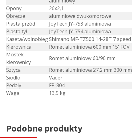
aluminiowy
Opony
26x2,1
Obręcze
aluminiowe dwukomorowe
Piasta przód
JoyTech JY-753 aluminiowa
Piasta tył
JoyTech JY-754 aluminiowa
Kaseta/wolnobieg
Shimano MF-TZ500 14-28T 7 speed
Kierownica
Romet aluminiowa 600 mm 15' FOV
Mostek
Romet aluminiowy 60/90 mm
kierownicy
Sztyca
Romet aluminiowa 27,2 mm 300 mm
Siodło
Vader
Pedały
FP-804
Waga
13,5 kg
Podobne produkty