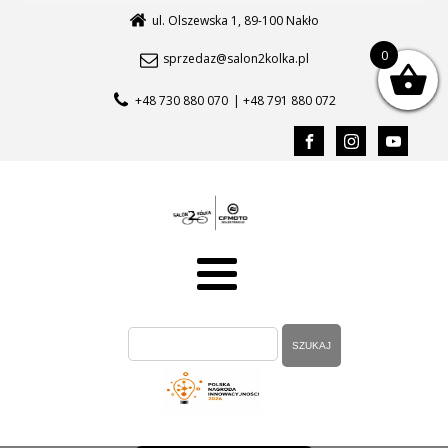
ul. Olszewska 1, 89-100 Nakło
0
sprzedaz@salon2kolka.pl
+48 730 880 070
| +48 791 880 072