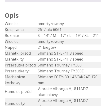
Opis
Widelec
amortyzowany
Koła, rama
26" / alu 6061
Rozmiar
S – 14" / M – 17" / L – 19" / XL – 21"
Widelec
amortyzowany
Napęd
21 biegów
Manetki przód
Shimano ST-EF41 3 speed
Manetki tył
Shimano ST-EF41 7 speed
Przerzutka przód
Shimano Tourney TY300
Przerzutka tył
Shimano Tourney TY300D
Mechanizm
Shimano FCTY-301 42/34/24T 170
korbowy
mm
V-brake Alhonga HJ-811AD7
Hamulec przód
aluminiowy
V-brake Alhonga HJ-811AD7
Hamulec tył