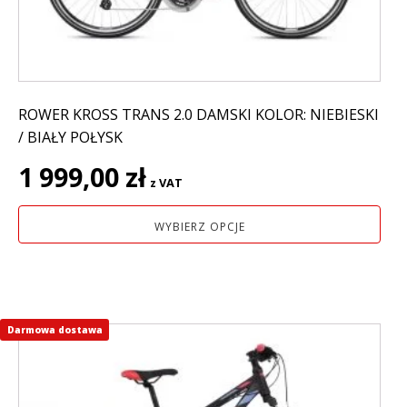
na
stronie
produktu
ROWER KROSS TRANS 2.0 DAMSKI KOLOR: NIEBIESKI
/ BIAŁY POŁYSK
1 999,00
zł
z VAT
WYBIERZ OPCJE
Darmowa dostawa
Ten
produkt
ma
wiele