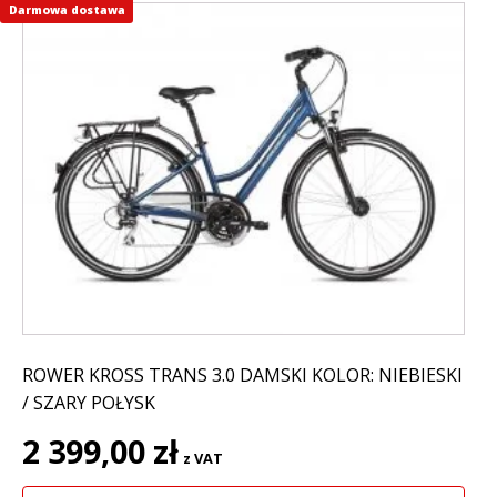
Darmowa dostawa
Ten
produkt
ma
wiele
wariantów.
Opcje
można
wybrać
na
stronie
produktu
ROWER KROSS TRANS 3.0 DAMSKI KOLOR: NIEBIESKI
/ SZARY POŁYSK
2 399,00
zł
z VAT