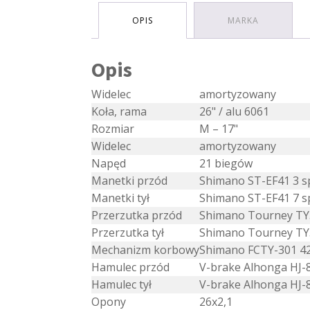
OPIS
MARKA
Opis
Widelec
amortyzowany
Koła, rama
26" / alu 6061
Rozmiar
M – 17"
Widelec
amortyzowany
Napęd
21 biegów
Manetki przód
Shimano ST-EF41 3 s
Manetki tył
Shimano ST-EF41 7 s
Przerzutka przód
Shimano Tourney TY
Przerzutka tył
Shimano Tourney T
Mechanizm korbowy
Shimano FCTY-301 4
Hamulec przód
V-brake Alhonga HJ-
Hamulec tył
V-brake Alhonga HJ-
Opony
26x2,1