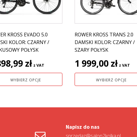
antów.
wariantów.
e
Opcje
na
można
ać
wybrać
na
ER KROSS EVADO 5.0
ROWER KROSS TRANS 2.0
nie
stronie
KI KOLOR: CZARNY /
DAMSKI KOLOR: CZARNY /
uktu
produktu
KUSOWY POŁYSK
SZARY POŁYSK
398,99
zł
1 999,00
zł
z VAT
z VAT
WYBIERZ OPCJE
WYBIERZ OPCJE
Napisz do nas
sprzedaz@salon2kolka.pl