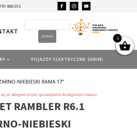
 791 880 072
NTAKT
0
RY
POJAZDY ELEKTRYCZNE SARINI
ZARNO-NIEBIESKI RAMA 17”
się ze sklepem w celu sprawdzenia dostępności towaru
T RAMBLER R6.1
RNO-NIEBIESKI