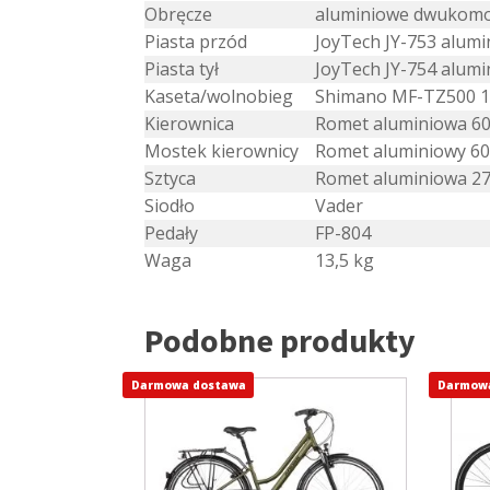
Obręcze
aluminiowe dwukom
Piasta przód
JoyTech JY-753 alum
Piasta tył
JoyTech JY-754 alum
Kaseta/wolnobieg
Shimano MF-TZ500 1
Kierownica
Romet aluminiowa 6
Mostek kierownicy
Romet aluminiowy 6
Sztyca
Romet aluminiowa 2
Siodło
Vader
Pedały
FP-804
Waga
13,5 kg
Podobne produkty
Darmowa dostawa
Ten
Darmow
Ten
produkt
prod
ma
ma
wiele
wiel