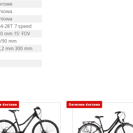
orowe
iniowa
iniowa
4-28T 7 speed
00 mm 15' FOV
0/90 mm
7,2 mm 300 mm
a dostawa
Darmowa dostawa
Ten
ukt
produkt
ma
e
wiele