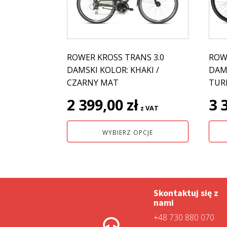
wariantów.
wari
Opcje
Opcj
można
moż
wybrać
wybr
na
na
ROWER KROSS TRANS 3.0
ROW
stronie
stro
DAMSKI KOLOR: KHAKI /
DAMS
produktu
prod
CZARNY MAT
TUR
2 399,00
zł
3 
z VAT
WYBIERZ OPCJE
Skontaktuj się z
nami
+48 730 880 070