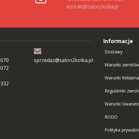
kontakt@salon2kolka.pl
Informacje
Dostawy
 070
sprzedaz@salon2kolka.pl
Warunki zwrotó
 072
Warunki Reklama
 332
Regulamin zwro
Warunki Gwaranc
RODO
Polityka prywatn