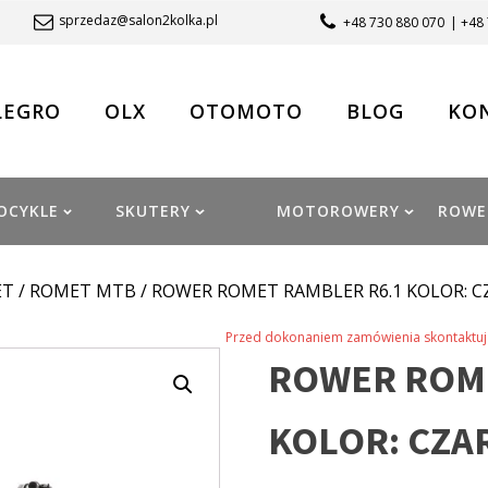
sprzedaz@salon2kolka.pl
+48 730 880 070
| +48
LEGRO
OLX
OTOMOTO
BLOG
KO
OCYKLE
SKUTERY
MOTOROWERY
ROWE
ET
/
ROMET MTB
/ ROWER ROMET RAMBLER R6.1 KOLOR: C
Przed dokonaniem zamówienia skontaktuj 
ROWER ROME
KOLOR: CZA