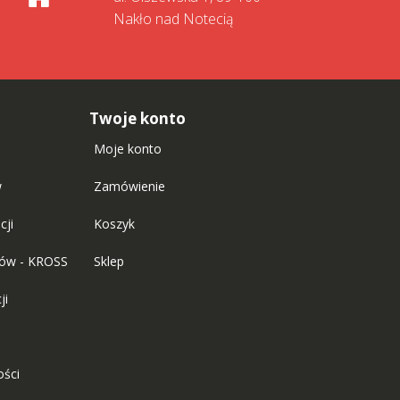
Nakło nad Notecią
Twoje konto
Moje konto
w
Zamówienie
cji
Koszyk
tów - KROSS
Sklep
ji
ości