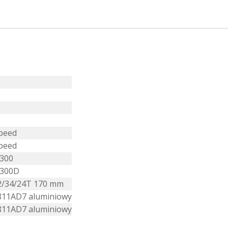
peed
peed
300
Y300D
2/34/24T 170 mm
811AD7 aluminiowy
811AD7 aluminiowy