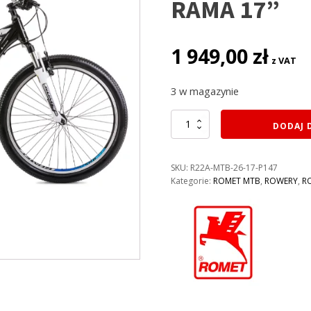
RAMA 17”
1 949,00
zł
z VAT
3 w magazynie
ilość
DODAJ 
ROWER
ROMET
RAMBLER
SKU:
R22A-MTB-26-17-P147
R6.1
Kategorie:
ROMET MTB
,
ROWERY
,
R
KOLOR:
CZARNO-
NIEBIESKI
RAMA
17”