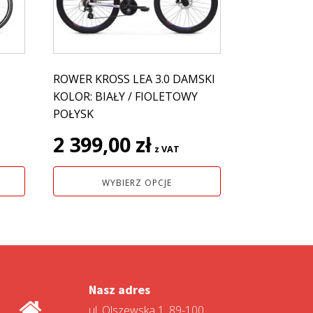
wariantów.
Opcje
można
wybrać
na
ROWER KROSS LEA 3.0 DAMSKI
stronie
KOLOR: BIAŁY / FIOLETOWY
produktu
POŁYSK
2 399,00
zł
z VAT
WYBIERZ OPCJE
Nasz adres
ul. Olszewska 1, 89-100